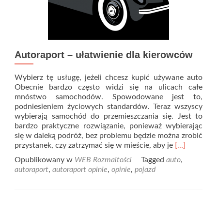
Autoraport – ułatwienie dla kierowców
Wybierz tę usługę, jeżeli chcesz kupić używane auto
Obecnie bardzo często widzi się na ulicach całe
mnóstwo samochodów. Spowodowane jest to,
podniesieniem życiowych standardów. Teraz wszyscy
wybierają samochód do przemieszczania się. Jest to
bardzo praktyczne rozwiązanie, ponieważ wybierając
się w daleką podróż, bez problemu będzie można zrobić
Read
przystanek, czy zatrzymać się w mieście, aby je
[…]
more
Opublikowany w
WEB Rozmaitości
Tagged
auto
,
about
autoraport
,
autoraport opinie
,
opinie
,
pojazd
Autoraport
–
ułatwienie
dla
kierowców