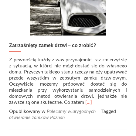
Zatrzaśnięty zamek drzwi – co zrobić?
Z pewnością każdy z was przynajmniej raz zmierzył się
z sytuacją, w której nie mógł dostać się do własnego
domu. Przyczyn takiego stanu rzeczy należy upatrywać
przede wszystkim w zepsutym zamku drzwiowym.
Oczywiście, możemy próbować dostać się do
mieszkania przy wykorzystaniu samodzielnych i
domowych metod otwierania drzwi, jednakże nie
Read
zawsze są one skuteczne. Co zatem
[…]
more
Opublikowany w
Polecamy wiarygodnych
Tagged
about
otwieranie zamków Poznań
<strong>Zatrzaśnięty
zamek
drzwi