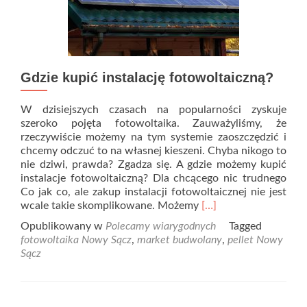
Gdzie kupić instalację fotowoltaiczną?
W dzisiejszych czasach na popularności zyskuje
szeroko pojęta fotowoltaika. Zauważyliśmy, że
rzeczywiście możemy na tym systemie zaoszczędzić i
chcemy odczuć to na własnej kieszeni. Chyba nikogo to
nie dziwi, prawda? Zgadza się. A gdzie możemy kupić
instalacje fotowoltaiczną? Dla chcącego nic trudnego
Co jak co, ale zakup instalacji fotowoltaicznej nie jest
Read
wcale takie skomplikowane. Możemy
[…]
more
Opublikowany w
Polecamy wiarygodnych
Tagged
about
fotowoltaika Nowy Sącz
,
market budwolany
,
pellet Nowy
Gdzie
Sącz
kupić
instalację
fotowoltaiczną?