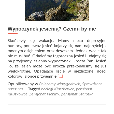
Wypoczynek jesienią? Czemu by nie
Skończyły się wakacje. Mamy nieco depresyjne
humory, ponieważ jesień kojarzy się nam najczęściej z
mocnym oziębieniem oraz deszczem. Jednak wcale tak
nie musi być. Odmieńmy tegoroczną jesień i udajmy się
na przyjemny jesienny wypoczynek. Urocza Pani Jesień
To, że jesień może być urocza przekonaliśmy się już
wielokrotnie. Opadające liście w niezliczonej ilości
Read
kolorów, słońce przyjemnie
[…]
more
Opublikowany w
Polecamy wiarygodnych
,
Sprawdzone
about
przez nas
Tagged
noclegi Kluszkowce
,
pensjonat
Wypoczynek
Kluszkowce
,
pensjonat Pieniny
,
pensjonat Szarotka
jesienią?
Czemu
by
nie