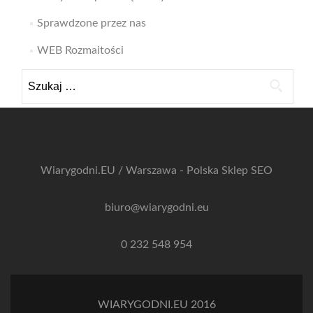
Sprawdzone przez nas
WEB Rozmaitości
Szukaj:
Wiarygodni.EU / Warszawa - Polska
Sklep SEO
biuro@wiarygodni.eu
0 232 548 954
WIARYGODNI.EU 2016