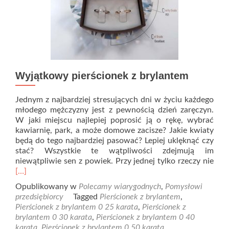
Wyjątkowy pierścionek z brylantem
Jednym z najbardziej stresujących dni w życiu każdego
młodego mężczyzny jest z pewnością dzień zaręczyn.
W jaki miejscu najlepiej poprosić ją o rękę, wybrać
kawiarnię, park, a może domowe zacisze? Jakie kwiaty
będą do tego najbardziej pasować? Lepiej uklęknąć czy
stać? Wszystkie te wątpliwości zdejmują im
Rea
niewątpliwie sen z powiek. Przy jednej tylko rzeczy nie
mor
[…]
abo
Opublikowany w
Polecamy wiarygodnych
,
Pomysłowi
Wyj
przedsiębiorcy
Tagged
Pierścionek z brylantem
,
pier
Pierścionek z brylantem 0 25 karata
,
Pierścionek z
z
brylantem 0 30 karata
,
Pierścionek z brylantem 0 40
bry
karata
,
Pierścionek z brylantem 0 50 karata