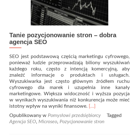
Tanie pozycjonowanie stron – dobra
agencja SEO
SEO jest podstawową częścią marketingu cyfrowego,
ponieważ ludzie przeprowadzają biliony wyszukiwań
każdego roku, często z intencją komercyjną, aby
znaleźć informacje o produktach i usługach.
Wyszukiwarka jest często głównym źródłem ruchu
cyfrowego dla marek i uzupełnia inne kanały
marketingowe. Większa widoczność i wyższa pozycja
w wynikach wyszukiwania niż konkurencja może mieć
Read
istotny wpływ na wyniki finansowe.
[…]
more
Opublikowany w
Pomysłowi przedsiębiorcy
Tagged
about
Agencja SEO
,
Microseo
,
Pozycjonowanie stron
Tanie
pozycjonowanie
stron