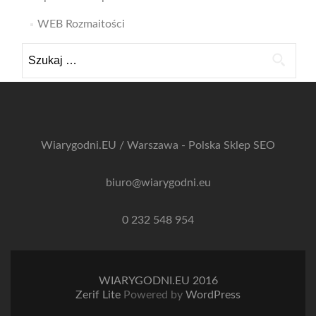
WEB Rozmaitości
Szukaj:
Wiarygodni.EU / Warszawa - Polska
Sklep SEO
biuro@wiarygodni.eu
0 232 548 954
WIARYGODNI.EU 2016
Zerif Lite
Powered by
WordPress