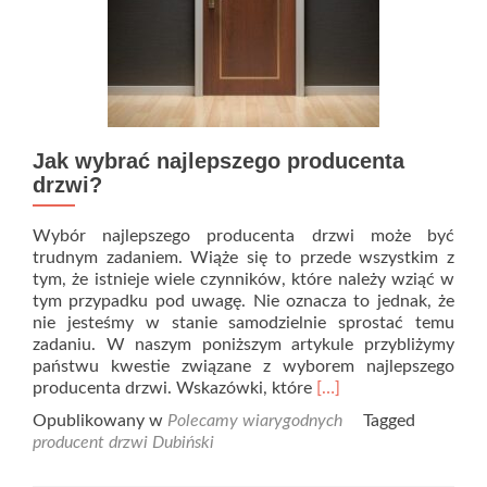
Jak wybrać najlepszego producenta
drzwi?
Wybór najlepszego producenta drzwi może być
trudnym zadaniem. Wiąże się to przede wszystkim z
tym, że istnieje wiele czynników, które należy wziąć w
tym przypadku pod uwagę. Nie oznacza to jednak, że
nie jesteśmy w stanie samodzielnie sprostać temu
zadaniu. W naszym poniższym artykule przybliżymy
państwu kwestie związane z wyborem najlepszego
Read
producenta drzwi. Wskazówki, które
[…]
more
Opublikowany w
Polecamy wiarygodnych
Tagged
about
producent drzwi Dubiński
Jak
wybrać