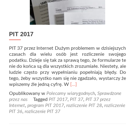
PIT 2017
PIT 37 przez Internet Dużym problemem w dzisiejszych
czasach dla wielu osób jest rozliczenie swojego
podatku. Dzieje się tak za sprawą tego, że formularze te
nie do końca są dla wszystkich zrozumiałe. Niestety, ale
ludzie często przy wypełnianiu popełniają błędy. Do
tego, żeby wszystko nam się nie zgadzało, wystarczy że
Read
wpiszemy źle jedną cyfrę. W
[…]
more
Opublikowany w
Polecamy wiarygodnych
,
Sprawdzone
about
przez nas
Tagged
PIT 2017
,
PIT 37
,
PIT 37 przez
PIT
Internet
,
program PIT 2017
,
rozliczenie PIT 28
,
rozliczenie
2017
PIT 36
,
rozliczenie PIT 37