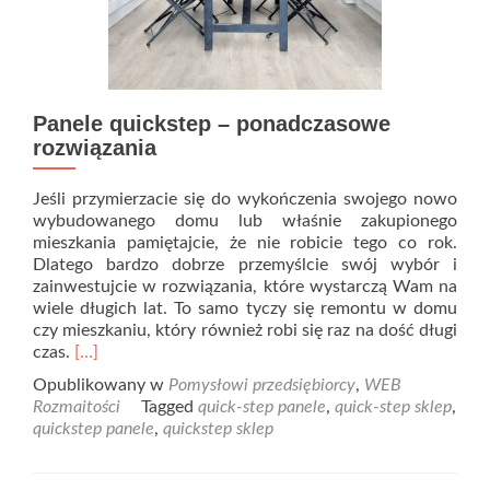
Panele quickstep – ponadczasowe
rozwiązania
Jeśli przymierzacie się do wykończenia swojego nowo
wybudowanego domu lub właśnie zakupionego
mieszkania pamiętajcie, że nie robicie tego co rok.
Dlatego bardzo dobrze przemyślcie swój wybór i
zainwestujcie w rozwiązania, które wystarczą Wam na
wiele długich lat. To samo tyczy się remontu w domu
czy mieszkaniu, który również robi się raz na dość długi
Read
czas.
[…]
more
Opublikowany w
Pomysłowi przedsiębiorcy
,
WEB
about
Rozmaitości
Tagged
quick-step panele
,
quick-step sklep
,
Panele
quickstep panele
,
quickstep sklep
quickstep
–
ponadczasowe