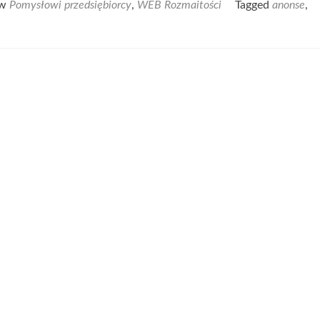
 w
Pomysłowi przedsiębiorcy
,
WEB Rozmaitości
Tagged
anonse
,
abo
Dar
–
tylk
tuta
znaj
sat
Cię
ogł