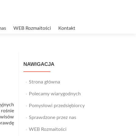
nas
WEB Rozmaitości
Kontakt
NAWIGACJA
Strona główna
Polecamy wiarygodnych
yjnych
Pomysłowi przedsiębiorcy
 rośnie
erwisów
Sprawdzone przez nas
prawdę
d
WEB Rozmaitości
e