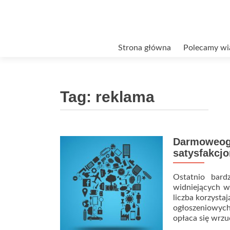
Przejdź
Strona główna
Polecamy wi
do
treści
Tag:
reklama
Darmoweoglo
satysfakcjo
Ostatnio bard
widniejących w
liczba korzysta
ogłoszeniowych
opłaca się wrzu