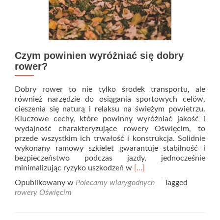
Czym powinien wyróżniać się dobry
rower?
Dobry rower to nie tylko środek transportu, ale
również narzędzie do osiągania sportowych celów,
cieszenia się naturą i relaksu na świeżym powietrzu.
Kluczowe cechy, które powinny wyróżniać jakość i
wydajność charakteryzujące rowery Oświęcim, to
przede wszystkim ich trwałość i konstrukcja. Solidnie
wykonany ramowy szkielet gwarantuje stabilność i
bezpieczeństwo podczas jazdy, jednocześnie
Read
minimalizując ryzyko uszkodzeń w
[…]
more
Opublikowany w
Polecamy wiarygodnych
Tagged
about
rowery Oświęcim
Czym
powinien
wyróżniać