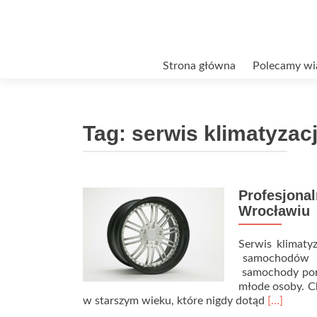
Przejdź
Strona główna
Polecamy wi
do
treści
Tag:
serwis klimatyza
Profesjona
Wrocławiu
Serwis klimaty
samochodów na 
samochody poru
młode osoby. Ch
Read
w starszym wieku, które nigdy dotąd
[…]
more