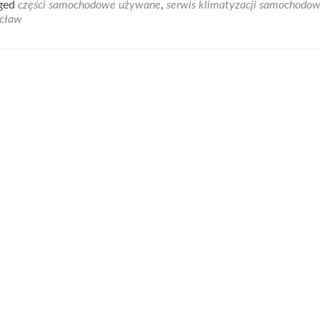
ged
części samochodowe używane
,
serwis klimatyzacji samochodo
ocław
alny
ji
dowych
u