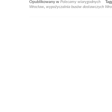
Opublikowany w
Polecamy wiarygodnych
Tag
about
Wrocław
,
wypożyczalnia busów dostawczych Wr
Profesjon
serwis
klimatyzac
samocho
we
Wrocławi