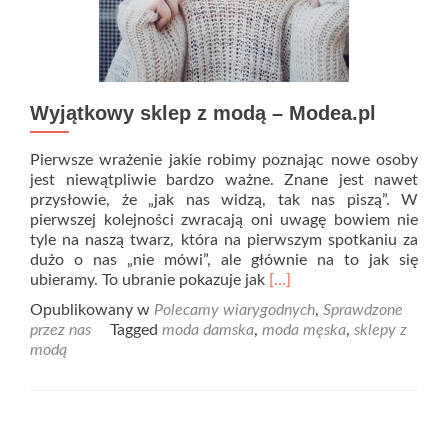
Wyjątkowy sklep z modą – Modea.pl
Pierwsze wrażenie jakie robimy poznając nowe osoby
jest niewątpliwie bardzo ważne. Znane jest nawet
przysłowie, że „jak nas widzą, tak nas piszą”. W
pierwszej kolejności zwracają oni uwagę bowiem nie
tyle na naszą twarz, która na pierwszym spotkaniu za
dużo o nas „nie mówi”, ale głównie na to jak się
Read
ubieramy. To ubranie pokazuje jak
[…]
more
Opublikowany w
Polecamy wiarygodnych
,
Sprawdzone
about
przez nas
Tagged
moda damska
,
moda męska
,
sklepy z
Wyjątkowy
modą
sklep
z
modą
–
Modea.pl