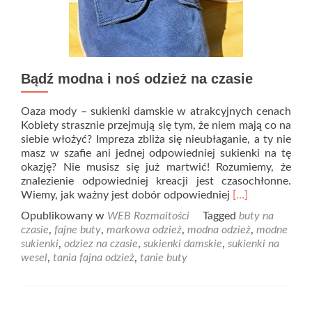
Bądź modna i noś odzież na czasie
Oaza mody – sukienki damskie w atrakcyjnych cenach
Kobiety strasznie przejmują się tym, że niem mają co na
siebie włożyć? Impreza zbliża się nieubłaganie, a ty nie
masz w szafie ani jednej odpowiedniej sukienki na tę
okazję? Nie musisz się już martwić! Rozumiemy, że
znalezienie odpowiedniej kreacji jest czasochłonne.
Read
Wiemy, jak ważny jest dobór odpowiedniej
[…]
more
Opublikowany w
WEB Rozmaitości
Tagged
buty na
about
czasie
,
fajne buty
,
markowa odzież
,
modna odzież
,
modne
Bądź
sukienki
,
odziez na czasie
,
sukienki damskie
,
sukienki na
modna
wesel
,
tania fajna odzież
,
tanie buty
i
noś
odzież
na