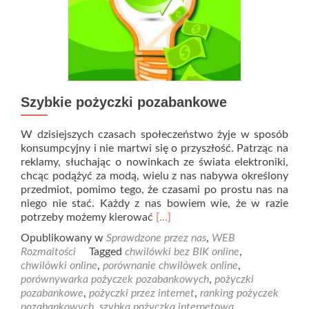
Szybkie pożyczki pozabankowe
W dzisiejszych czasach społeczeństwo żyje w sposób
konsumpcyjny i nie martwi się o przyszłość. Patrząc na
reklamy, słuchając o nowinkach ze świata elektroniki,
chcąc podążyć za modą, wielu z nas nabywa określony
przedmiot, pomimo tego, że czasami po prostu nas na
niego nie stać. Każdy z nas bowiem wie, że w razie
Read
potrzeby możemy kierować
[…]
more
Opublikowany w
Sprawdzone przez nas
,
WEB
about
Rozmaitości
Tagged
chwilówki bez BIK online
,
Szybkie
chwilówki online
,
porównanie chwilówek online
,
pożyczki
porównywarka pożyczek pozabankowych
,
pożyczki
pozabankowe
pozabankowe
,
pożyczki przez internet
,
ranking pożyczek
pozabankowych
,
szybka pożyczka internetowa