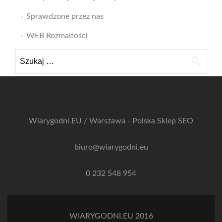
Sprawdzone przez nas
WEB Rozmaitości
Szukaj:
Wiarygodni.EU / Warszawa - Polska
Sklep SEO
biuro@wiarygodni.eu
0 232 548 954
WIARYGODNI.EU 2016