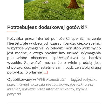
Potrzebujesz dodatkowej gotówki?
Pożyczka przez internet pomoże Ci spełnić marzenie
Niestety, ale w obecnych czasach bardzo ciężko spełnić
wszystkie wymagania. W telewizji non stop widzimy co
jest modne, a czego powinniśmy unikać. Wymagania
postawione obecnemu społeczeństwu są bardzo
wysokie. Zauważyć można, że o wiele prościej jest
stworzyć coś, gdy jesteśmy sami, bądź ze swoją drugą
Read
połówką. To właśnie
[…]
more
Opublikowany w
WEB Rozmaitości
Tagged
pożyczka
about
przez internet
,
pożyczki pozabankowe
,
pożyczki przez
Potrzebujesz
internet
,
pożyczki przez internet na konto
,
szybkie
dodatkowej
pożyczki
gotówki?