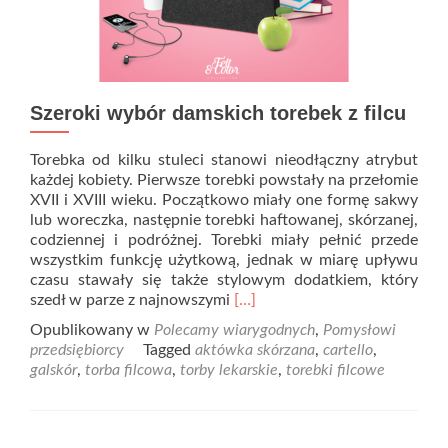
Szeroki wybór damskich torebek z filcu
Torebka od kilku stuleci stanowi nieodłączny atrybut
każdej kobiety. Pierwsze torebki powstały na przełomie
XVII i XVIII wieku. Początkowo miały one formę sakwy
lub woreczka, następnie torebki haftowanej, skórzanej,
codziennej i podróżnej. Torebki miały pełnić przede
wszystkim funkcję użytkową, jednak w miarę upływu
czasu stawały się także stylowym dodatkiem, który
Read
szedł w parze z najnowszymi
[…]
more
Opublikowany w
Polecamy wiarygodnych
,
Pomysłowi
about
przedsiębiorcy
Tagged
aktówka skórzana
,
cartello
,
Szeroki
galskór
,
torba filcowa
,
torby lekarskie
,
torebki filcowe
wybór
damskich
torebek
z