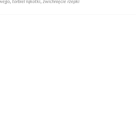
owego
,
torbiel łąkotki
,
zwichnięcie rzepki
Artrocenter
rozwiąże
twoje
problemy
z
kolanem