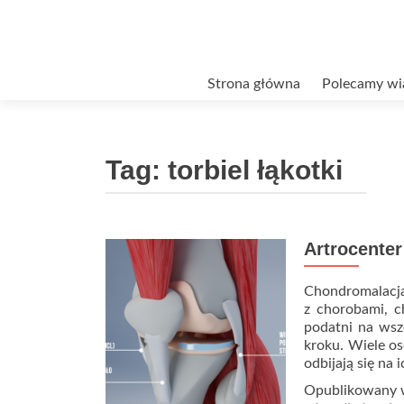
Przejdź
Strona główna
Polecamy wi
do
treści
Tag:
torbiel łąkotki
Artrocente
Chondromalacja 
z chorobami, c
podatni na wsz
kroku. Wiele os
odbijają się na
Opublikowany