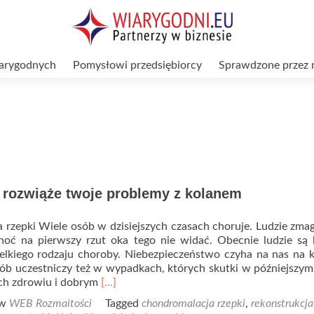
arygodnych
Pomysłowi przedsiębiorcy
Sprawdzone przez 
r rozwiąże twoje problemy z kolanem
rzepki Wiele osób w dzisiejszych czasach choruje. Ludzie zmag
hoć na pierwszy rzut oka tego nie widać. Obecnie ludzie są
elkiego rodzaju choroby. Niebezpieczeństwo czyha na nas na
ób uczestniczy też w wypadkach, których skutki w późniejszym
Read
 ich zdrowiu i dobrym
[…]
more
 w
WEB Rozmaitości
Tagged
chondromalacja rzepki
,
rekonstrukcja
about