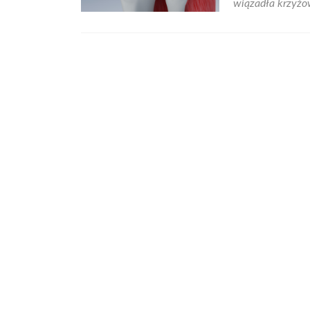
wiązadła krzyż