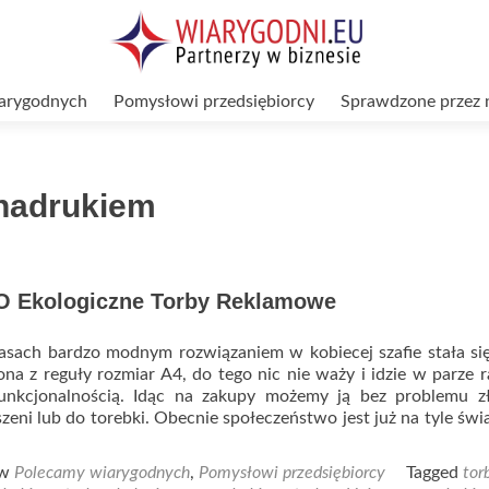
arygodnych
Pomysłowi przedsiębiorcy
Sprawdzone przez 
 nadrukiem
O Ekologiczne Torby Reklamowe
asach bardzo modnym rozwiązaniem w kobiecej szafie stała si
na z reguły rozmiar A4, do tego nic nie waży i idzie w parze 
unkcjonalnością. Idąc na zakupy możemy ją bez problemu zł
zeni lub do torebki. Obecnie społeczeństwo jest już na tyle św
 w
Polecamy wiarygodnych
,
Pomysłowi przedsiębiorcy
Tagged
tor