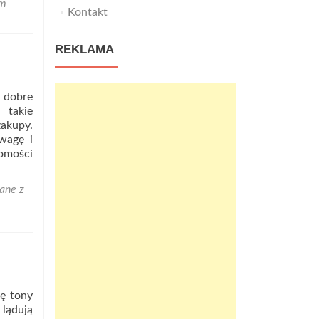
em
IVEDO
Kontakt
Ekologiczne
Torby
REKLAMA
Reklamowe
 dobre
 takie
akupy.
wagę i
omości
ane z
ię tony
 lądują