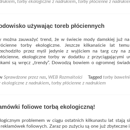
drukiem
,
torby ekologiczne z nadrukiem
,
torby płócienne z nadruki
rodowisko używając toreb płóciennych
y można zauważyć trend, że w świecie mody damskiej już na
ócienne torby ekologiczne. Jeszcze kilkanaście lat temu
zechodziło przez myśl jedynie z wyjściem na targ czy na z
łócienne, ekologiczne torby w dodatku z przyciągającymi u
kami są wręcz „trendy”. Dowodzą bowiem o ogromnej świad
ad
]
re
 w
Sprawdzone przez nas
,
WEB Rozmaitości
Tagged
torby bawełni
out
y ekologiczne z nadrukiem
,
torby płócienne z nadrukiem
dbaj
odowisko
ywając
amówki foliowe torbą ekologiczną!
reb
óciennych
gicznym problemem w ciągu ostatnich kilkunastu lat stają s
reklamówek foliowych. Zaraz po zużyciu są one już zbyteczne i