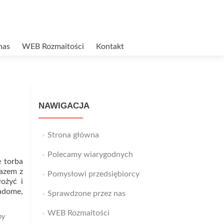
nas
WEB Rozmaitości
Kontakt
NAWIGACJA
Strona główna
Polecamy wiarygodnych
ę torba
razem z
Pomysłowi przedsiębiorcy
ożyć i
Read
iadome,
Sprawdzone przez nas
more
about
WEB Rozmaitości
by
Sklep