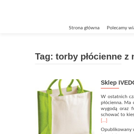
Przejdź
Strona główna
Polecamy wi
do
treści
Tag:
torby płócienne z
Sklep IVED
W ostatnich cz
płócienna. Ma o
wygodą oraz f
schować to kies
[…]
Opublikowany