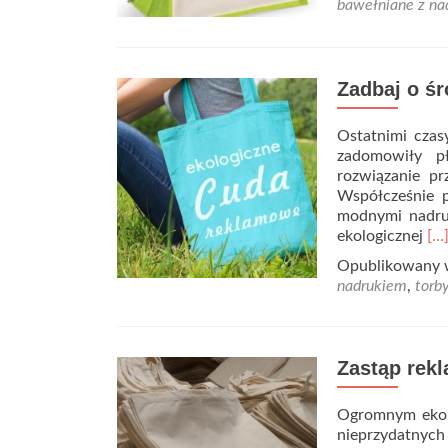
bawełniane z na
Zadbaj o ś
Ostatnimi czas
zadomowiły pł
rozwiązanie pr
Współcześnie p
modnymi nadru
Re
ekologicznej
[…
mo
Opublikowany
ab
nadrukiem
,
torb
Za
o
śr
uż
Zastąp rekl
to
pł
Ogromnym ekolo
nieprzydatnych 