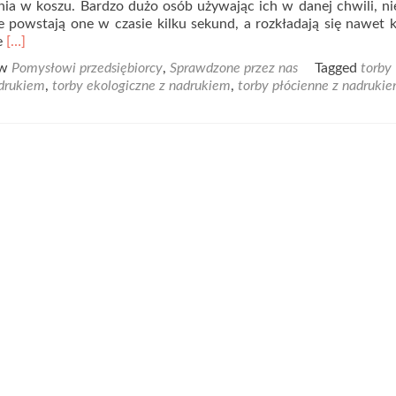
ia w koszu. Bardzo dużo osób używając ich w danej chwili, ni
 powstają one w czasie kilku sekund, a rozkładają się nawet k
Read
ie
[…]
more
 w
Pomysłowi przedsiębiorcy
,
Sprawdzone przez nas
Tagged
torby
about
drukiem
,
torby ekologiczne z nadrukiem
,
torby płócienne z nadruki
Zastąp
reklamówki
foliowe
torbą
ekologiczną!