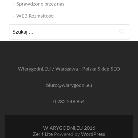
Sprawdzone przez nas
WEB Rozmaitości
Szukaj:
Wiarygodni.EU / Warszawa - Polska
Sklep SEO
biuro@wiarygodni.eu
0 232 548 954
WIARYGODNI.EU 2016
Zerif Lite
Powered by
WordPress