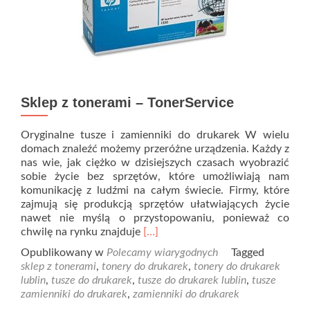
Sklep z tonerami – TonerService
Oryginalne tusze i zamienniki do drukarek W wielu
domach znaleźć możemy przeróżne urządzenia. Każdy z
nas wie, jak ciężko w dzisiejszych czasach wyobrazić
sobie życie bez sprzętów, które umożliwiają nam
komunikację z ludźmi na całym świecie. Firmy, które
zajmują się produkcją sprzętów ułatwiających życie
nawet nie myślą o przystopowaniu, ponieważ co
Read
chwilę na rynku znajduje
[…]
more
Opublikowany w
Polecamy wiarygodnych
Tagged
about
sklep z tonerami
,
tonery do drukarek
,
tonery do drukarek
Sklep
lublin
,
tusze do drukarek
,
tusze do drukarek lublin
,
tusze
z
zamienniki do drukarek
,
zamienniki do drukarek
tonerami