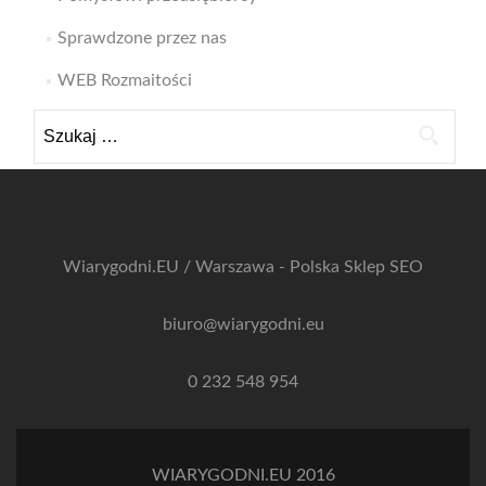
Sprawdzone przez nas
WEB Rozmaitości
Szukaj:
Wiarygodni.EU / Warszawa - Polska
Sklep SEO
biuro@wiarygodni.eu
0 232 548 954
WIARYGODNI.EU 2016