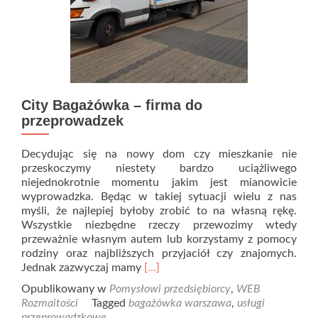
City Bagażówka – firma do
przeprowadzek
Decydując się na nowy dom czy mieszkanie nie
przeskoczymy niestety bardzo uciążliwego
niejednokrotnie momentu jakim jest mianowicie
wyprowadzka. Będąc w takiej sytuacji wielu z nas
myśli, że najlepiej byłoby zrobić to na własną rękę.
Wszystkie niezbędne rzeczy przewozimy wtedy
przeważnie własnym autem lub korzystamy z pomocy
rodziny oraz najbliższych przyjaciół czy znajomych.
Read
Jednak zazwyczaj mamy
[…]
more
Opublikowany w
Pomysłowi przedsiębiorcy
,
WEB
about
Rozmaitości
Tagged
bagażówka warszawa
,
usługi
City
przeprowadzkowe