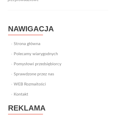
Bagażówka
–
firma
do
przeprowadzek
NAWIGACJA
Strona główna
Polecamy wiarygodnych
Pomysłowi przedsiębiorcy
Sprawdzone przez nas
WEB Rozmaitości
Kontakt
REKLAMA