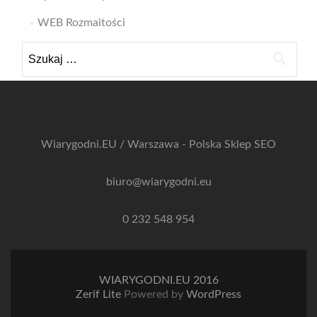
WEB Rozmaitości
Szukaj:
Wiarygodni.EU / Warszawa - Polska
Sklep SEO
biuro@wiarygodni.eu
0 232 548 954
WIARYGODNI.EU 2016
Zerif Lite
Powered by
WordPress