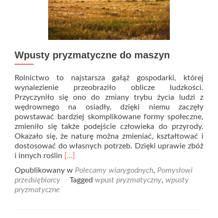
Wpusty pryzmatyczne do maszyn
Rolnictwo to najstarsza gałąź gospodarki, której
wynalezienie przeobraziło oblicze ludzkości.
Przyczyniło się ono do zmiany trybu życia ludzi z
wędrownego na osiadły, dzięki niemu zaczęły
powstawać bardziej skomplikowane formy społeczne,
zmieniło się także podejście człowieka do przyrody.
Okazało się, że naturę można zmieniać, kształtować i
dostosować do własnych potrzeb. Dzięki uprawie zbóż
Read
i innych roślin
[…]
more
Opublikowany w
Polecamy wiarygodnych
,
Pomysłowi
about
przedsiębiorcy
Tagged
wpust pryzmatyczny
,
wpusty
Wpusty
pryzmatyczne
pryzmatyczne
do
maszyn