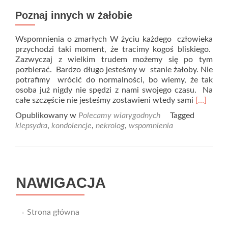
Poznaj innych w żałobie
Wspomnienia o zmarłych W życiu każdego człowieka
przychodzi taki moment, że tracimy kogoś bliskiego.
Zazwyczaj z wielkim trudem możemy się po tym
pozbierać. Bardzo długo jesteśmy w stanie żałoby. Nie
potrafimy wrócić do normalności, bo wiemy, że tak
osoba już nigdy nie spędzi z nami swojego czasu. Na
Read
całe szczęście nie jesteśmy zostawieni wtedy sami
[…]
more
Opublikowany w
Polecamy wiarygodnych
Tagged
about
klepsydra
,
kondolencje
,
nekrolog
,
wspomnienia
Poznaj
innych
w
żałobie
NAWIGACJA
Strona główna