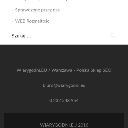
Sprawdzone przez nas
WEB Rozmaitości
Szukaj:
Wiarygodni.EU / Warszawa - Polska
Sklep SEO
biuro@wiarygodni.eu
0 232 548 954
WIARYGODNI.EU 2016