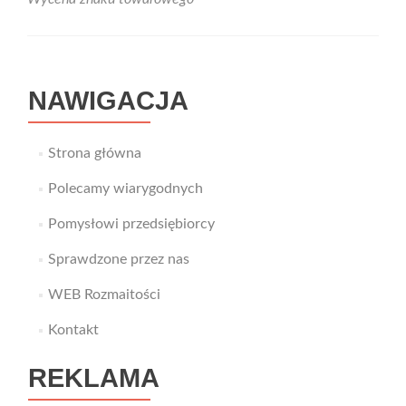
Wycena
znaku
towarowego
–
co
NAWIGACJA
warto
na
ten
temat
Strona główna
wiedzieć?
Polecamy wiarygodnych
Pomysłowi przedsiębiorcy
Sprawdzone przez nas
WEB Rozmaitości
Kontakt
REKLAMA