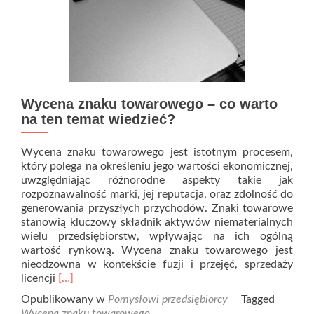
Wycena znaku towarowego – co warto
na ten temat wiedzieć?
Wycena znaku towarowego jest istotnym procesem,
który polega na określeniu jego wartości ekonomicznej,
uwzględniając różnorodne aspekty takie jak
rozpoznawalność marki, jej reputacja, oraz zdolność do
generowania przyszłych przychodów. Znaki towarowe
stanowią kluczowy składnik aktywów niematerialnych
wielu przedsiębiorstw, wpływając na ich ogólną
wartość rynkową. Wycena znaku towarowego jest
nieodzowna w kontekście fuzji i przejęć, sprzedaży
Read
licencji
[…]
more
Opublikowany w
Pomysłowi przedsiębiorcy
Tagged
about
Wycena znaku towarowego