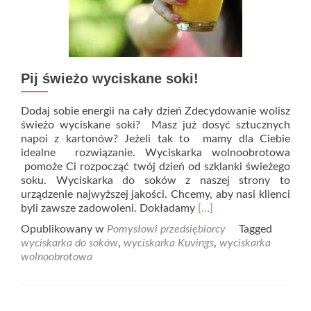
Pij świeżo wyciskane soki!
Dodaj sobie energii na cały dzień Zdecydowanie wolisz
świeżo wyciskane soki? Masz już dosyć sztucznych
napoi z kartonów? Jeżeli tak to mamy dla Ciebie
idealne rozwiązanie. Wyciskarka wolnoobrotowa
pomoże Ci rozpocząć twój dzień od szklanki świeżego
soku. Wyciskarka do soków z naszej strony to
urządzenie najwyższej jakości. Chcemy, aby nasi klienci
Read
byli zawsze zadowoleni. Dokładamy
[…]
more
Opublikowany w
Pomysłowi przedsiębiorcy
Tagged
about
wyciskarka do soków
,
wyciskarka Kuvings
,
wyciskarka
Pij
wolnoobrotowa
świeżo
wyciskane
soki!