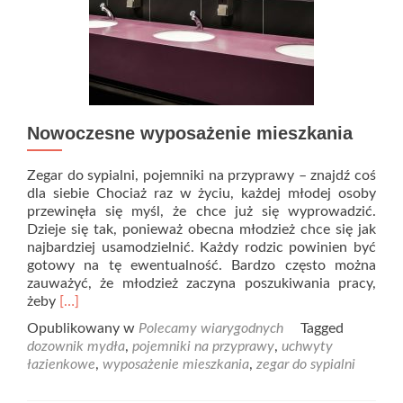
Nowoczesne wyposażenie mieszkania
Zegar do sypialni, pojemniki na przyprawy – znajdź coś
dla siebie Chociaż raz w życiu, każdej młodej osoby
przewinęła się myśl, że chce już się wyprowadzić.
Dzieje się tak, ponieważ obecna młodzież chce się jak
najbardziej usamodzielnić. Każdy rodzic powinien być
gotowy na tę ewentualność. Bardzo często można
zauważyć, że młodzież zaczyna poszukiwania pracy,
Read
żeby
[…]
more
Opublikowany w
Polecamy wiarygodnych
Tagged
about
dozownik mydła
,
pojemniki na przyprawy
,
uchwyty
Nowoczesne
łazienkowe
,
wyposażenie mieszkania
,
zegar do sypialni
wyposażenie
mieszkania