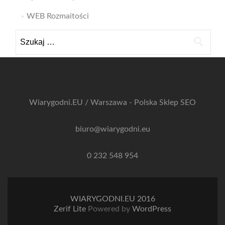
WEB Rozmaitości
Szukaj:
Wiarygodni.EU / Warszawa - Polska
Sklep SEO
biuro@wiarygodni.eu
0 232 548 954
WIARYGODNI.EU 2016
Zerif Lite
Powered by
WordPress