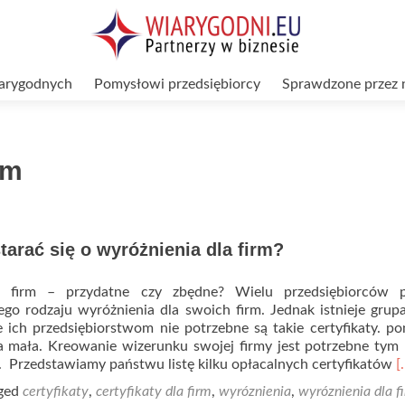
arygodnych
Pomysłowi przedsiębiorcy
Sprawdzone przez 
rm
tarać się o wyróżnienia dla firm?
la firm – przydatne czy zbędne? Wielu przedsiębiorców p
go rodzaju wyróżnienia dla swoich firm. Jednak istnieje grup
 ich przedsiębiorstwom nie potrzebne są takie certyfikaty. p
 za mała. Kreowanie wizerunku swojej firmy jest potrzebne ty
R
. Przedstawiamy państwu listę kilku opłacalnych certyfikatów
[
m
ged
certyfikaty
,
certyfikaty dla firm
,
wyróznienia
,
wyróznienia dla f
a