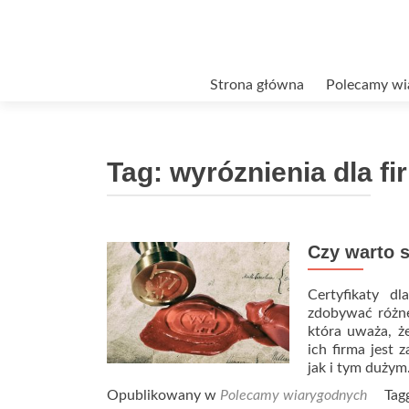
Przejdź
Strona główna
Polecamy wi
do
treści
Tag:
wyróznienia dla fi
Czy warto s
Certyfikaty d
zdobywać różne
która uważa, że
ich firma jest
jak i tym dużym
Opublikowany w
Polecamy wiarygodnych
Tag