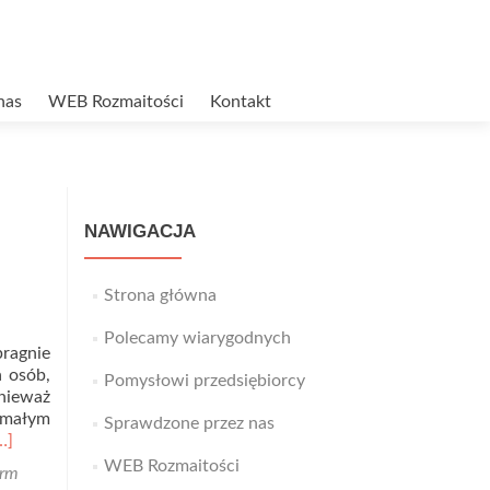
nas
WEB Rozmaitości
Kontakt
NAWIGACJA
Strona główna
Polecamy wiarygodnych
ragnie
a osób,
Pomysłowi przedsiębiorcy
onieważ
m małym
Sprawdzone przez nas
ead
…]
ore
WEB Rozmaitości
irm
bout