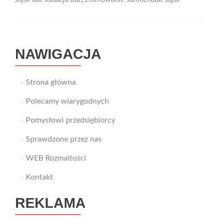
–
szybko
i
sprawnie
pozbędziesz
NAWIGACJA
się
starego
auta
Strona główna
Polecamy wiarygodnych
Pomysłowi przedsiębiorcy
Sprawdzone przez nas
WEB Rozmaitości
Kontakt
REKLAMA