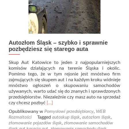
Autozłom Śląsk – szybko i sprawnie
pozbędziesz się starego auta
Skup Aut Katowice to jeden z najpopularniejszych
komisów działających na terenie Śląska i okolic.
Pomimo tego, że w tym rejonie jest mnóstwo firm
zajmujących się skupem aut i na każdym kroku widnieje
mnóstwo ogłoszeń o skupowaniu samochodów
używanych, warto udać się do znanych i sprawdzonych
przedsiębiorstw. Niezależnie czy masz auto na sprzedaż
Read
czy chcesz pozbyć
[…]
more
Opublikowany w
Pomysłowi przedsiębiorcy
,
WEB
about
Rozmaitości
Tagged
autoskup śląsk
,
autozłom śląsk
,
Autozłom
złomowanie pojazdów śląsk
,
złomowanie samochodów
Śląsk
śląsk aut kasacja aut
,
złomowanie samochodu śląsk