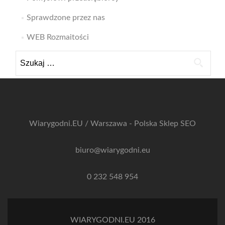
Sprawdzone przez nas
WEB Rozmaitości
Szukaj:
Wiarygodni.EU / Warszawa - Polska
Sklep SEO
biuro@wiarygodni.eu
0 232 548 954
WIARYGODNI.EU 2016