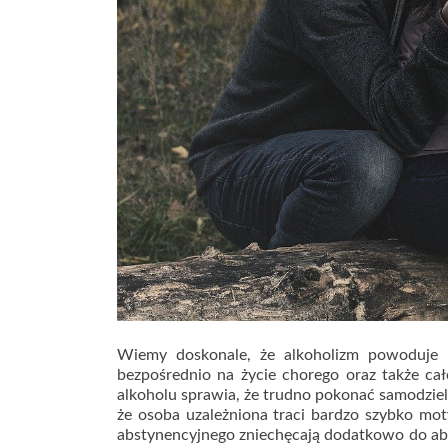
Wiemy doskonale, że alkoholizm powoduje 
bezpośrednio na życie chorego oraz także cał
alkoholu sprawia, że trudno pokonać samodzie
że osoba uzależniona traci bardzo szybko mot
abstynencyjnego zniechęcają dodatkowo do abs