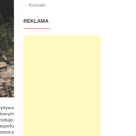
Kontakt
REKLAMA
wpływa
tylowym
woduje,
zespołu
 pomocy