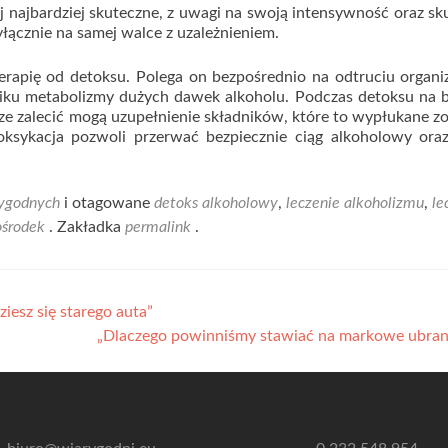
j najbardziej skuteczne, z uwagi na swoją intensywność oraz sk
ącznie na samej walce z uzależnieniem.
erapię od detoksu. Polega on bezpośrednio na odtruciu organ
iku metabolizmy dużych dawek alkoholu. Podczas detoksu na b
e zalecić mogą uzupełnienie składników, które to wypłukane zo
oksykacja pozwoli przerwać bezpiecznie ciąg alkoholowy oraz
ygodnych
i otagowane
detoks alkoholowy
,
leczenie alkoholizmu
,
le
ośrodek
. Zakładka
permalink
.
iesz się starego auta”
„Dlaczego powinniśmy stawiać na markowe ubran