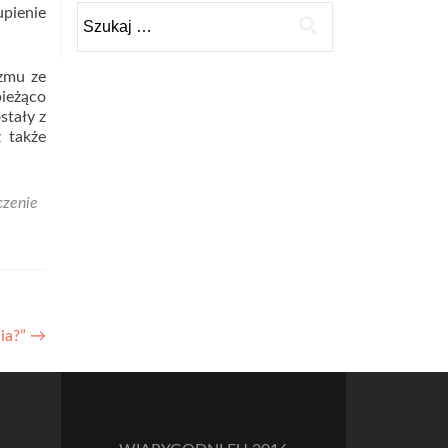
Szukaj:
upienie
izmu ze
ieżąco
stały z
 także
czenie
ia?”
→