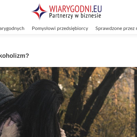
arygodnych
Pomysłowi przedsiębiorcy
Sprawdzone przez 
lkoholizm?