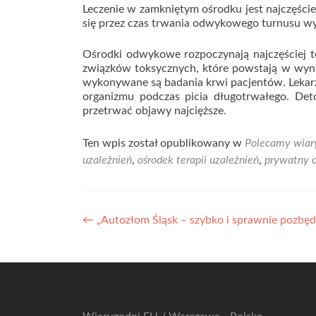
Leczenie w zamkniętym ośrodku jest najczęście
się przez czas trwania odwykowego turnusu wył
Ośrodki odwykowe rozpoczynają najczęściej t
związków toksycznych, które powstają w wyn
wykonywane są badania krwi pacjentów. Lekarz
organizmu podczas picia długotrwałego. Det
przetrwać objawy najcięższe.
Ten wpis został opublikowany w
Polecamy wiar
uzależnień
,
ośrodek terapii uzależnień
,
prywatny 
Nawigacja
←
„Autozłom Śląsk – szybko i sprawnie pozbędz
wpisu