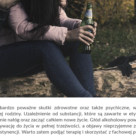
bardzo poważne skutki zdrowotne oraz także psychiczne, 
ej rodziny. Uzależnienie od substancji, które są zawarte w e
lnie nałóg oraz zacząć całkiem nowe życie. Głód alkoholowy po
ywację do życia w pełnej trzeźwości, a objawy nieprzyjemne 
tynencji. Warto zatem podjąć terapię i skorzystać z fachowej