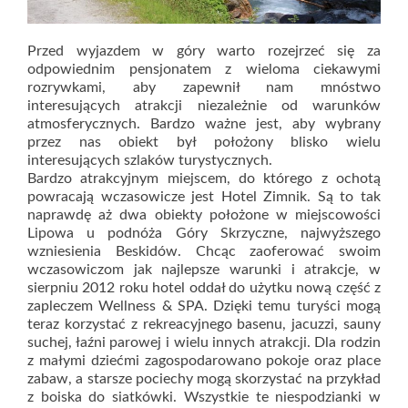
Przed wyjazdem w góry warto rozejrzeć się za
odpowiednim pensjonatem z wieloma ciekawymi
rozrywkami, aby zapewnił nam mnóstwo
interesujących atrakcji niezależnie od warunków
atmosferycznych. Bardzo ważne jest, aby wybrany
przez nas obiekt był położony blisko wielu
interesujących szlaków turystycznych.
Bardzo atrakcyjnym miejscem, do którego z ochotą
powracają wczasowicze jest Hotel Zimnik. Są to tak
naprawdę aż dwa obiekty położone w miejscowości
Lipowa u podnóża Góry Skrzyczne, najwyższego
wzniesienia Beskidów. Chcąc zaoferować swoim
wczasowiczom jak najlepsze warunki i atrakcje, w
sierpniu 2012 roku hotel oddał do użytku nową część z
zapleczem Wellness & SPA. Dzięki temu turyści mogą
teraz korzystać z rekreacyjnego basenu, jacuzzi, sauny
suchej, łaźni parowej i wielu innych atrakcji. Dla rodzin
z małymi dziećmi zagospodarowano pokoje oraz place
zabaw, a starsze pociechy mogą skorzystać na przykład
z boiska do siatkówki. Wszystkie te niespodzianki w