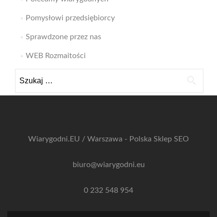
Pomysłowi przedsiębiorcy
Sprawdzone przez nas
WEB Rozmaitości
Szukaj:
Wiarygodni.EU / Warszawa - Polska
Sklep SEO
biuro@wiarygodni.eu
0 232 548 954