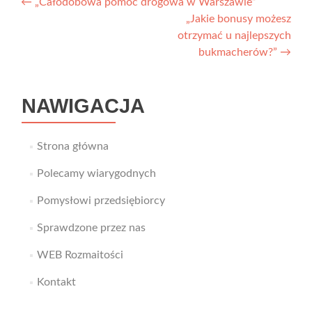
Nawigacja
←
„Całodobowa pomoc drogowa w Warszawie”
„Jakie bonusy możesz
wpisu
otrzymać u najlepszych
bukmacherów?”
→
NAWIGACJA
Strona główna
Polecamy wiarygodnych
Pomysłowi przedsiębiorcy
Sprawdzone przez nas
WEB Rozmaitości
Kontakt