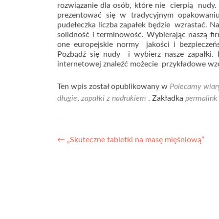
rozwiązanie dla osób, które nie cierpią nu
prezentować się w tradycyjnym opakowaniu
pudełeczka liczba zapałek będzie wzrastać. Nas
solidność i terminowość. Wybierając naszą fi
one europejskie normy jakości i bezpiecz
Pozbądź się nudy i wybierz nasze zapałki.
internetowej znaleźć możecie przykładowe wz
Ten wpis został opublikowany w
Polecamy wiar
długie
,
zapałki z nadrukiem
. Zakładka
permalin
Nawigacja
←
„Skuteczne tabletki na masę mięśniową”
wpisu