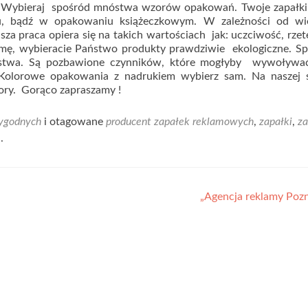
dy. Wybieraj spośród mnóstwa wzorów opakowań. Twoje zapałk
, bądź w opakowaniu książeczkowym. W zależności od wie
za praca opiera się na takich wartościach jak: uczciwość, rzet
rmę, wybieracie Państwo produkty prawdziwie ekologiczne. Sp
eństwa. Są pozbawione czynników, które mogłyby wywoływać
 Kolorowe opakowania z nadrukiem wybierz sam. Na naszej s
ory. Gorąco zapraszamy !
ygodnych
i otagowane
producent zapałek reklamowych
,
zapałki
,
za
k
.
„Agencja reklamy Poz