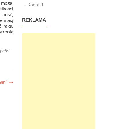
i mogą
Kontakt
lkości
elność,
REKLAMA
ełniają
 raka.
tronie
pałki
nań”
→