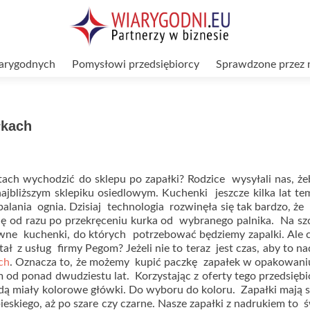
arygodnych
Pomysłowi przedsiębiorcy
Sprawdzone przez 
łkach
latach wychodzić do sklepu po zapałki? Rodzice wysyłali nas, 
najbliższym sklepiku osiedlowym. Kuchenki jeszcze kilka lat t
ania ognia. Dzisiaj technologia rozwinęła się tak bardzo, że
ię od razu po przekręceniu kurka od wybranego palnika. Na sz
awne kuchenki, do których potrzebować będziemy zapalki. Ale
ał z usług firmy Pegom? Jeżeli nie to teraz jest czas, aby to na
ch
. Oznacza to, że możemy kupić paczkę zapałek w opakowaniu
m od ponad dwudziestu lat. Korzystając z oferty tego przedsięb
będą miały kolorowe główki. Do wyboru do koloru. Zapałki mają 
eskiego, aż po szare czy czarne. Nasze zapałki z nadrukiem to 