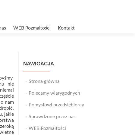
nas
WEB Rozmaitości
Kontakt
NAWIGACJA
żebyśmy
Strona główna
emu nie
 niemal
Polecamy wiarygodnych
częście
 co nam
Pomysłowi przedsiębiorcy
drobić.
, jakie
Sprawdzone przez nas
iorstwa
szeroką
WEB Rozmaitości
świetne