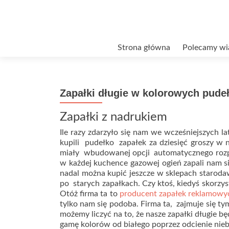
Przejdź
Strona główna
Polecamy wi
do
treści
Zapałki długie w kolorowych pude
Zapałki z nadrukiem
Ile razy zdarzyło się nam we wcześniejszych 
kupili pudełko zapałek za dziesięć groszy w 
miały wbudowanej opcji automatycznego rozpal
w każdej kuchence gazowej ogień zapali nam s
nadal można kupić jeszcze w sklepach starod
po starych zapałkach. Czy ktoś, kiedyś skorzyst
Otóż firma ta to
producent zapałek reklamowy
tylko nam się podoba. Firma ta, zajmuje się ty
możemy liczyć na to, że nasze zapałki długie 
gamę kolorów od białego poprzez odcienie niebi