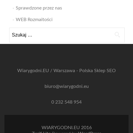
Sprawdzone przez nas
WEB Rozmaitości
Szukaj:
Wiarygodni.EU / Warszawa - Polska
Sklep SEO
biuro@wiarygodni.eu
0 232 548 954
WIARYGODNI.EU 2016