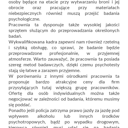
osoby będące na etacie przy wytwarzaniu broni i jej
obrocie oraz pracujące przy materiałach
niebezpiecznych również muszą przejść badania
psychologiczne.
Pracownia ta dysponuje także wysokiej jakości
sprzętem służącym do przeprowadzania określonych
badań.
Wykwalifikowana kadra zapewni nam również rzetelną
i szybką obsługę, co sprawi, że badanie będzie
przeprowadzone profesjonalnie, w przyjemnej
atmosferze. Warto zauważyć, że pracownia ta posiada
szereg metod badawczych, dzięki czemu psychotesty
stają się łatwe a zarazem przyjemne.
W porównaniu z innymi ośrodkami pracownia ta
proponuje bardzo atrakcyjne ceny dla firm
przysyłających tutaj większą grupę pracowników.
Ofertę dla osób indywidualnych można także
negocjować w zależności od badania, któremu musimy
się poddać.
Ponadto jeśli policja zatrzyma prawo jazdy za jazdę pod
wpływem alkoholu lub innych środków
psychotropowych, bądź po wypadku drogowym,
kierowca również musi udać się na badania