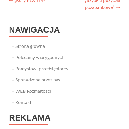
Nawigacja
←
„Rury PCV i PP”
„Szybkie pożyczki
pozabankowe”
→
wpisu
NAWIGACJA
Strona główna
Polecamy wiarygodnych
Pomysłowi przedsiębiorcy
Sprawdzone przez nas
WEB Rozmaitości
Kontakt
REKLAMA