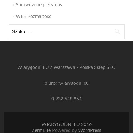
Sprawdzone przez nas
WEB Rozmaitości
Szukaj:
Wiarygodni.EU / Warszawa - Polska
Sklep SEO
biuro@wiarygodni.eu
0 232 548 954
WIARYGODNI.EU 2016
Zerif Lite
Powered by
WordPress