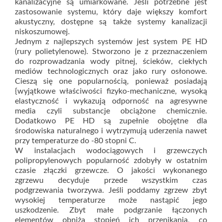
kanalizacyjne są umiarkowane. Jeśli potrzebne jest
zastosowanie systemu, który daje większy komfort
akustyczny, dostępne są także systemy kanalizacji
niskoszumowej.
Jednym z najlepszych systemów jest system PE HD
(rury polietylenowe). Stworzono je z przeznaczeniem
do rozprowadzania wody pitnej, ścieków, ciekłych
mediów technologicznych oraz jako rury osłonowe.
Cieszą się one popularnością, ponieważ posiadają
{wyjątkowe właściwości fizyko-mechaniczne, wysoką
elastyczność i wykazują odporność na agresywne
media czyli substancje obciążone chemicznie.
Dodatkowo PE HD są zupełnie obojętne dla
środowiska naturalnego i wytrzymują uderzenia nawet
przy temperaturze do -80 stopni C.
W instalacjach wodociągowych i grzewczych
polipropylenowych popularność zdobyły w ostatnim
czasie złączki grzewcze. O jakości wykonanego
zgrzewu decyduje przede wszystkim czas
podgrzewania tworzywa. Jeśli poddamy zgrzew zbyt
wysokiej temperaturze może nastąpić jego
uszkodzenie. Zbyt małe podgrzanie łączonych
elementów obniża stopień ich przenikania, co