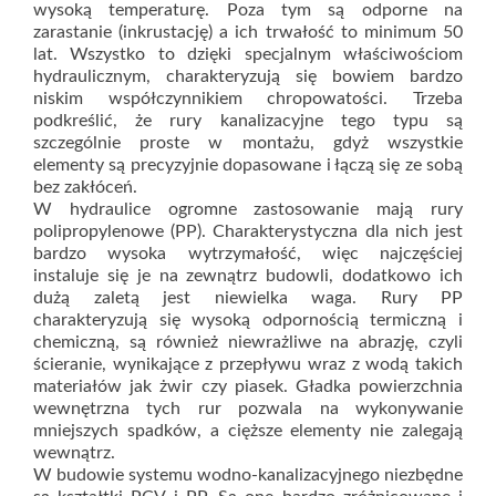
wysoką temperaturę. Poza tym są odporne na
zarastanie (inkrustację) a ich trwałość to minimum 50
lat. Wszystko to dzięki specjalnym właściwościom
hydraulicznym, charakteryzują się bowiem bardzo
niskim współczynnikiem chropowatości. Trzeba
podkreślić, że rury kanalizacyjne tego typu są
szczególnie proste w montażu, gdyż wszystkie
elementy są precyzyjnie dopasowane i łączą się ze sobą
bez zakłóceń.
W hydraulice ogromne zastosowanie mają rury
polipropylenowe (PP). Charakterystyczna dla nich jest
bardzo wysoka wytrzymałość, więc najczęściej
instaluje się je na zewnątrz budowli, dodatkowo ich
dużą zaletą jest niewielka waga. Rury PP
charakteryzują się wysoką odpornością termiczną i
chemiczną, są również niewrażliwe na abrazję, czyli
ścieranie, wynikające z przepływu wraz z wodą takich
materiałów jak żwir czy piasek. Gładka powierzchnia
wewnętrzna tych rur pozwala na wykonywanie
mniejszych spadków, a cięższe elementy nie zalegają
wewnątrz.
W budowie systemu wodno-kanalizacyjnego niezbędne