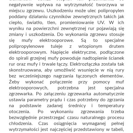
negatywnie wpływa na wytrzymałość tworzywa w
miejscu zgrzewu. Uszkodzeniu może ulec polipropylen
poddany działaniu czynników zewnętrznych takich jak
ciepło, światło, tlen, promieniowanie UV. W ich
wyniku na powierzchni zewnętrznej rur pojawiają się
zmiany i uszkodzenia. Do wykonania zgrzewu stosuje
się mufy elektrooporowe. Są to specjalne
polipropylenowe tuleje z wtopionym drutem
elektrooporowym. Napięcie elektryczne, podłączone
do spirali grzejnej mufy powoduje nadtopienie ścianek
rur oraz mufy i trwale łączy. Elektrozłączka została tak
skonstruowana, aby umożliwić wsunięcie w nią rury
bez wcześniejszego nagrzania łączonych elementów.
Żeby wykonać połączenie przy pomocy muf
elektrooporowych, potrzebna jest specjalna
zgrzewarka. Po załączeniu zgrzewarka automatycznie
ustawia parametry prądu i czas potrzebny do zgrzania
na podstawie zadanej średnicy i temperatury
otoczenia. Po wykonaniu zgrzewania trzeba
bezwzględnie przestrzegać czasu naturalnego procesu
chłodzenia. Czas osiągnięcia wymaganej pełnej
wytrzymałości jest najczęściej przedstawiony w tabeli,