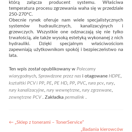
którą załącza producent systemu. Właściwa
temperatura procesu zgrzewania waha się w przedziale
250-270°C.
Obecnie rynek oferuje nam wiele specjalistycznych
systemów hudraulicznych, kanalizacyjnych i
grzewczych. Wszystkie one odznaczają się nie tylko
trwałością, ale także wysoką estetyką wykonanej z nich
hydrauliki. Dzięki specjalnym właściwościom
zapewniają użytkownikom spokój i bezpieczeństwo na
lata.
Ten wpis został opublikowany w
Polecamy
wiarygodnych
,
Sprawdzone przez nas
i otagowane
HDPE
,
kształtki PCV i PP
,
PE
,
PE HD
,
PP
,
PVC
,
rura pcv
,
rury
,
rury kanalizacyjne
,
rury wewnętrzne
,
rury zgrzewane
,
zewnętrzne PCV
. Zakładka
permalink
.
Nawigacja
←
„Sklep z tonerami – TonerService”
„Badania kierowców