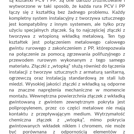
są kształtki PCV i PP. Są one bardzo zróżnicowane i
wytworzone w taki sposób, że każda rura PCV i PP
łączy się z kształtką bez żadnego problemu. Każdy
kompletny system instalacyjny z tworzywa sztucznego
jest kompatybilny z innym systemem, ale tylko przy
użyciu specjalnych złączek. Są to najczęściej złączki z
tworzywa z wtopioną wkładką metalową. Ten typ
kształtek jest połączeniem metalowego calowego
gwintu rurowego z zakończeniem z PP, którepozwala
na połączenie za pomocą zgrzewania polifuzyjnego z
przewodem rurowym wykonanym z tego samego
materiału. Złączki z „wtopką” służą również do łączenia
instalacji z tworzyw sztucznych z armaturą sanitarną,
ogrzewczą oraz instalacją standardową ze stali lub
miedzi. Wysokiej jakości złączki z wkładką są odporne
na znaczne naprężenia mechaniczne w momencie
montażu. Wewnętrzna powierzchnia złączek z wkładką
gwintowaną z gwintem zewnętrznym pokryta jest
polipropylenem, przez co części metalowe nie mają
kontaktu z przepływającym medium. Wytrzymałość
chemiczna złączek z „wtopką”, mimo pokrycia
gwintowanych wkładek niklem i chromem, nie może
być porównana z odpornością elementów z