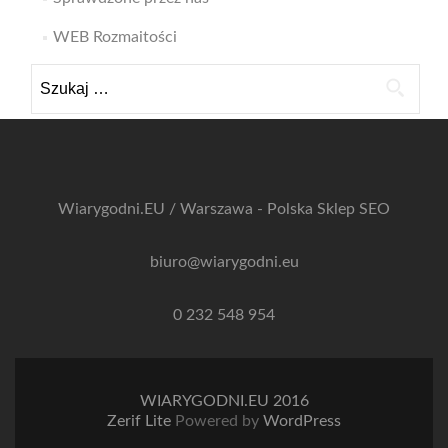
WEB Rozmaitości
Szukaj:
Wiarygodni.EU / Warszawa - Polska
Sklep SEO
biuro@wiarygodni.eu
0 232 548 954
WIARYGODNI.EU 2016
Zerif Lite
Powered by
WordPress