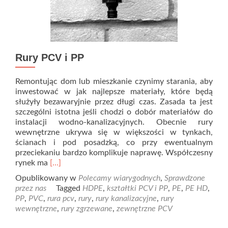
Rury PCV i PP
Remontując dom lub mieszkanie czynimy starania, aby
inwestować w jak najlepsze materiały, które będą
służyły bezawaryjnie przez długi czas. Zasada ta jest
szczególni istotna jeśli chodzi o dobór materiałów do
instalacji wodno-kanalizacyjnych. Obecnie rury
wewnętrzne ukrywa się w większości w tynkach,
ścianach i pod posadzką, co przy ewentualnym
przeciekaniu bardzo komplikuje naprawę. Współczesny
Read
rynek ma
[…]
more
Opublikowany w
Polecamy wiarygodnych
,
Sprawdzone
about
przez nas
Tagged
HDPE
,
kształtki PCV i PP
,
PE
,
PE HD
,
Rury
PP
,
PVC
,
rura pcv
,
rury
,
rury kanalizacyjne
,
rury
PCV
wewnętrzne
,
rury zgrzewane
,
zewnętrzne PCV
i
PP