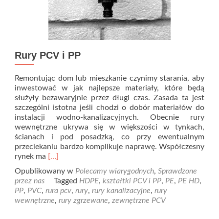
Rury PCV i PP
Remontując dom lub mieszkanie czynimy starania, aby
inwestować w jak najlepsze materiały, które będą
służyły bezawaryjnie przez długi czas. Zasada ta jest
szczególni istotna jeśli chodzi o dobór materiałów do
instalacji wodno-kanalizacyjnych. Obecnie rury
wewnętrzne ukrywa się w większości w tynkach,
ścianach i pod posadzką, co przy ewentualnym
przeciekaniu bardzo komplikuje naprawę. Współczesny
Read
rynek ma
[…]
more
Opublikowany w
Polecamy wiarygodnych
,
Sprawdzone
about
przez nas
Tagged
HDPE
,
kształtki PCV i PP
,
PE
,
PE HD
,
Rury
PP
,
PVC
,
rura pcv
,
rury
,
rury kanalizacyjne
,
rury
PCV
wewnętrzne
,
rury zgrzewane
,
zewnętrzne PCV
i
PP