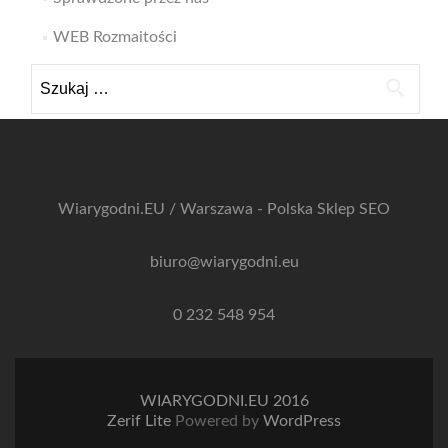
WEB Rozmaitości
Szukaj:
Wiarygodni.EU / Warszawa - Polska
Sklep SEO
biuro@wiarygodni.eu
0 232 548 954
WIARYGODNI.EU 2016
Zerif Lite
Powered by
WordPress