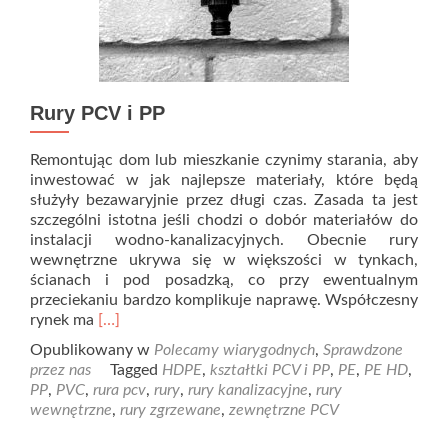
Rury PCV i PP
Remontując dom lub mieszkanie czynimy starania, aby
inwestować w jak najlepsze materiały, które będą
służyły bezawaryjnie przez długi czas. Zasada ta jest
szczególni istotna jeśli chodzi o dobór materiałów do
instalacji wodno-kanalizacyjnych. Obecnie rury
wewnętrzne ukrywa się w większości w tynkach,
ścianach i pod posadzką, co przy ewentualnym
przeciekaniu bardzo komplikuje naprawę. Współczesny
Read
rynek ma
[…]
more
Opublikowany w
Polecamy wiarygodnych
,
Sprawdzone
about
przez nas
Tagged
HDPE
,
kształtki PCV i PP
,
PE
,
PE HD
,
Rury
PP
,
PVC
,
rura pcv
,
rury
,
rury kanalizacyjne
,
rury
PCV
wewnętrzne
,
rury zgrzewane
,
zewnętrzne PCV
i
PP