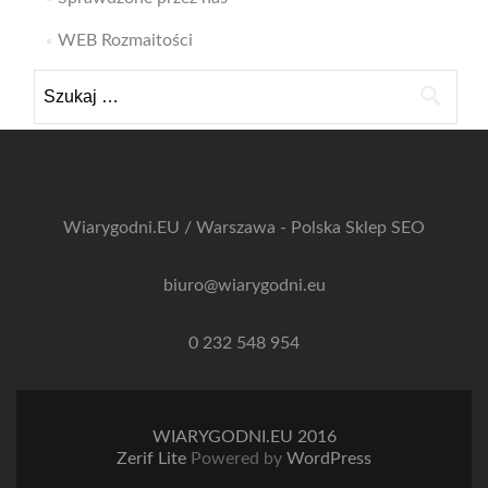
WEB Rozmaitości
Szukaj:
Wiarygodni.EU / Warszawa - Polska
Sklep SEO
biuro@wiarygodni.eu
0 232 548 954
WIARYGODNI.EU 2016
Zerif Lite
Powered by
WordPress