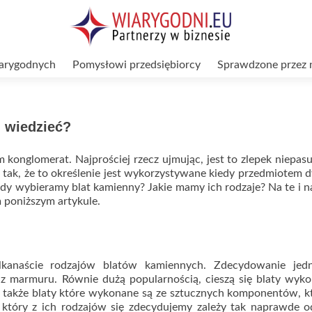
arygodnych
Pomysłowi przedsiębiorcy
Sprawdzone przez 
h wiedzieć?
 konglomerat. Najprościej rzecz ujmując, jest to zlepek niepas
 tak, że to określenie jest wykorzystywane kiedy przedmiotem d
edy wybieramy blat kamienny? Jakie mamy ich rodzaje? Na te i n
m poniższym artykule.
kilkanaście rodzajów blatów kamiennych. Zdecydowanie jed
 z marmuru. Równie dużą popularnością, cieszą się blaty wyk
 także blaty które wykonane są ze sztucznych komponentów, k
 który z ich rodzajów się zdecydujemy zależy tak naprawde o