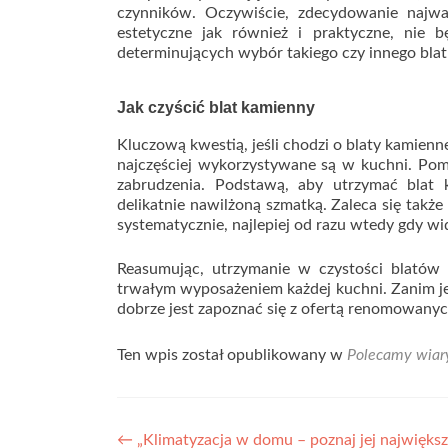
czynników. Oczywiście, zdecydowanie najwa
estetyczne jak również i praktyczne, nie 
determinujących wybór takiego czy innego blat
Jak czyścić blat kamienny
Kluczową kwestią, jeśli chodzi o blaty kamienn
najczęściej wykorzystywane są w kuchni. Pomi
zabrudzenia. Podstawą, aby utrzymać blat k
delikatnie nawilżoną szmatką. Zaleca się takż
systematycznie, najlepiej od razu wtedy gdy wi
Reasumując, utrzymanie w czystości blatów 
trwałym wyposażeniem każdej kuchni. Zanim je
dobrze jest zapoznać się z ofertą renomowanych
Ten wpis został opublikowany w
Polecamy wiar
Nawigacja
←
„Klimatyzacja w domu – poznaj jej największ