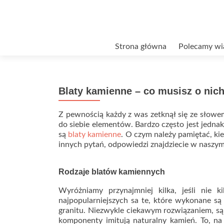
Przejdź
Strona główna
Polecamy wi
do
treści
Blaty kamienne – co musisz o nic
Z pewnością każdy z was zetknął się ze słowem
do siebie elementów. Bardzo często jest jednak
są
blaty kamienne
. O czym należy pamiętać, ki
innych pytań, odpowiedzi znajdziecie w naszy
Rodzaje blatów kamiennych
Wyróżniamy przynajmniej kilka, jeśli nie 
najpopularniejszych sa te, które wykonane są
granitu. Niezwykle ciekawym rozwiązaniem, są
komponenty imitują naturalny kamień. To, na