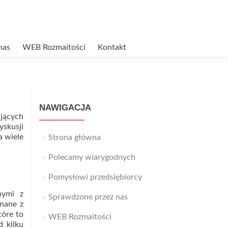
nas
WEB Rozmaitości
Kontakt
NAWIGACJA
ujących
yskusji
a wiele
Strona główna
Polecamy wiarygodnych
Pomysłowi przedsiębiorcy
nymi z
Sprawdzone przez nas
onane z
tóre to
WEB Rozmaitości
d kilku