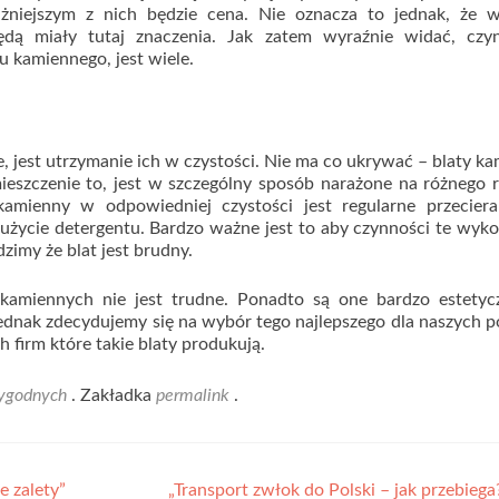
żniejszym z nich będzie cena. Nie oznacza to jednak, że w
będą miały tutaj znaczenia. Jak zatem wyraźnie widać, czy
u kamiennego, jest wiele.
e, jest utrzymanie ich w czystości. Nie ma co ukrywać – blaty k
eszczenie to, jest w szczególny sposób narażone na różnego 
amienny w odpowiedniej czystości jest regularne przeciera
e użycie detergentu. Bardzo ważne jest to aby czynności te wy
dzimy że blat jest brudny.
kamiennych nie jest trudne. Ponadto są one bardzo estetyc
dnak zdecydujemy się na wybór tego najlepszego dla naszych p
 firm które takie blaty produkują.
ygodnych
. Zakładka
permalink
.
e zalety”
„Transport zwłok do Polski – jak przebie