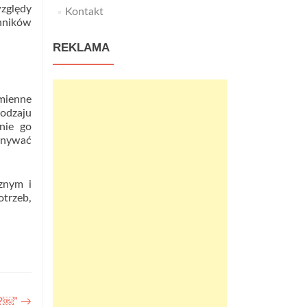
zględy
Kontakt
nników
REKLAMA
amienne
rodzaju
nie go
konywać
znym i
otrzeb,
ga?￼”
→