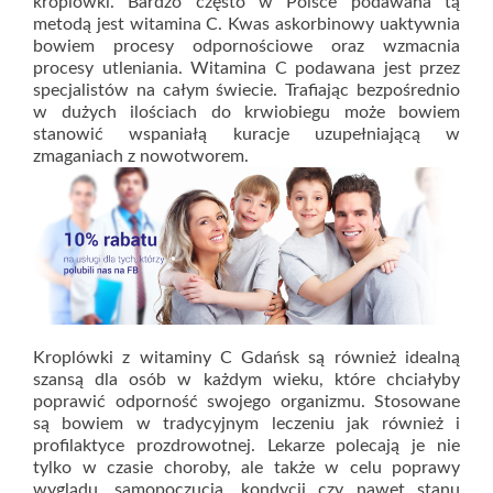
kroplówki. Bardzo często w Polsce podawana tą
metodą jest witamina C. Kwas askorbinowy uaktywnia
bowiem procesy odpornościowe oraz wzmacnia
procesy utleniania. Witamina C podawana jest przez
specjalistów na całym świecie. Trafiając bezpośrednio
w dużych ilościach do krwiobiegu może bowiem
stanowić wspaniałą kuracje uzupełniającą w
zmaganiach z nowotworem.
Kroplówki z witaminy C Gdańsk są również idealną
szansą dla osób w każdym wieku, które chciałyby
poprawić odporność swojego organizmu. Stosowane
są bowiem w tradycyjnym leczeniu jak również i
profilaktyce prozdrowotnej. Lekarze polecają je nie
tylko w czasie choroby, ale także w celu poprawy
wyglądu, samopoczucia, kondycji czy nawet stanu