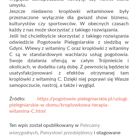
umysłu.
Jeszcze niedawno kroplówki witaminowe były
przeznaczone wyłącznie dla gwiazd show biznesu,
kulturystów czy sportowców. W obecnych czasach
każdy z nas może skorzystać z takiego rozwiązania.
Jeśli też chcielibyście skorzystać z takiego rozwiązania
odwiedźcie Pogotowie Pielęgniarskie z siedzibą w
Gdyni. Wlewy z witaminy C oraz kroplówki z witaminy
C są w standardowym wachlarzu usług pogotowia.
Swoje działania oferują w całym Trójmieście i
okolicach, w dodatku całą dobę. Z pewnością będziecie
usatysfakcjonowani z efektów otrzymanej tam
kroplówki z witaminą C. Dzięki niej poprawi się Wasze
samopoczucie, nastrój, a także i wygląd.
Źródło:
https://pogotowie-pielegniarskie.pl/uslugi-
pielegniarskie-w-domu/kroplowkowa-terapia-
witamina-C.html
Ten wpis został opublikowany w
Polecamy
wiarygodnych
,
Pomysłowi przedsiębiorcy
i otagowane