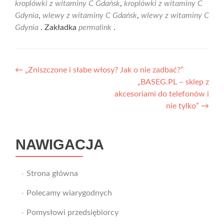
kroplówki z witaminy C Gdańsk
,
kroplówki z witaminy C
Gdynia
,
wlewy z witaminy C Gdańsk
,
wlewy z witaminy C
Gdynia
. Zakładka
permalink
.
Nawigacja
←
„Zniszczone i słabe włosy? Jak o nie zadbać?”
„BASEG.PL – sklep z
wpisu
akcesoriami do telefonów i
nie tylko”
→
NAWIGACJA
Strona główna
Polecamy wiarygodnych
Pomysłowi przedsiębiorcy