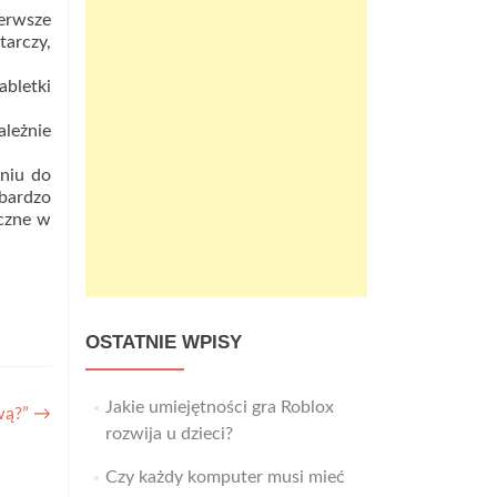
ierwsze
tarczy,
abletki
ależnie
niu do
 bardzo
czne w
OSTATNIE WPISY
Jakie umiejętności gra Roblox
wą?”
→
rozwija u dzieci?
Czy każdy komputer musi mieć