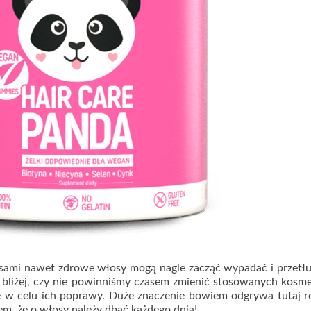
asami nawet zdrowe włosy mogą nagle zacząć wypadać i przetł
się bliżej, czy nie powinniśmy czasem zmienić stosowanych kos
ę w celu ich poprawy. Duże znaczenie bowiem odgrywa tutaj r
m, że o włosy należy dbać każdego dnia!