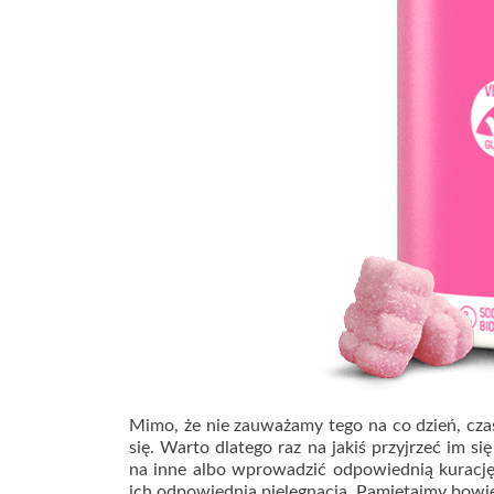
Mimo, że nie zauważamy tego na co dzień, cz
się. Warto dlatego raz na jakiś przyjrzeć im 
na inne albo wprowadzić odpowiednią kuracj
ich odpowiednia pielęgnacja. Pamiętajmy bowie