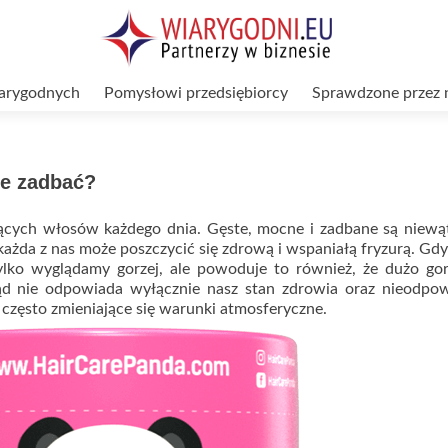
arygodnych
Pomysłowi przedsiębiorcy
Sprawdzone przez 
ie zadbać?
niących włosów każdego dnia. Gęste, mocne i zadbane są niewą
 każda z nas może poszczycić się zdrową i wspaniałą fryzurą. G
 tylko wyglądamy gorzej, ale powoduje to również, że dużo gor
ląd nie odpowiada wyłącznie nasz stan zdrowia oraz nieodpo
zy często zmieniające się warunki atmosferyczne.