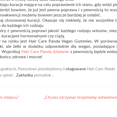
aju kuracje mające na celu poprawienie ich stanu, gdy widzi p
ierdzi bowiem, że już jest pewna poprawa i z pewnością to wys
nsekwencji możemy bowiem jeszcze bardziej je osłabić.
 stosowanej kuracji. Okazuje się niekiedy, że nie wszystkie t
ę do każdego ich rodzaju.
óry z pewnością poprawi jakość każdego rodzaju włosów, niez
i, kuracjami hormonalnymi czy ciążą.
y na rynku jest Hair Care Panda Vegan Gummies. W porówna
ki, ale żelki w dodatku odpowiednie dla wegan, posiadające
y. Wypróbuj
Hair Care Panda działanie
z pewnością będzie wido
w końcu zdrowe i mocne!
ygodnych
,
Pomysłowi przedsiębiorcy
i otagowane
Hair Care Panda
a opinie
. Zakładka
permalink
.
m miejscu”
„Chcesz otrzymać kroplówkę witamino