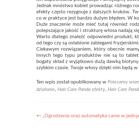
Jednak mnóstwo kobiet prowadząc różnego rodz
efekty często rezygnuje z dalszych kroków. Tw
co w praktyce jest bardzo dużym błędem. W ko
Duże znaczenie może mieć tutaj również rodzaj
polepszające jakość i strukturę włosa nadają si
Warto dlatego znaleźć odpowiedni produkt, kt
od tego czy są osłabione zabiegami fryzjerskim
Ciekawym rozwiązaniem, który obecnie mam
innych tego typu produktów nie są to tablet
bogaty skład z wyjątkowo dużą dawką biotyn
szybkim czasie. Twoje włosy dzięki nim będą 
Ten wpis został opublikowany w
Polecamy wiar
działanie
,
Hair Care Panda efekty
,
Hair Care Pand
Nawigacja
←
„Ogrodzenia oraz automatyka came w jedny
wpisu