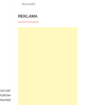
Kontakt
REKLAMA
uszczać
metyków
ównież