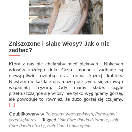
Zniszczone i słabe włosy? Jak o nie
zadbać?
Która z nas nie chciałaby mieć pięknych i lśniących
włosów każdego dnia. Gęste, mocne i zadbane są
niewątpliwie ozdobą oraz dumą każdej kobiety.
Niestety nie każda z nas może poszczycić się zdrową i
wspaniałą fryzurą. Gdy mamy słabe, ciągle
przetłuszczające się włosy nie tylko wyglądamy gorzej,
Rea
ale powoduje to również, że dużo gorzej się czujemy.
mor
[…]
abo
Opublikowany w
Polecamy wiarygodnych
,
Pomysłowi
Zni
przedsiębiorcy
Tagged
Hair Care Panda działanie
,
Hair
i
Care Panda efekty
,
Hair Care Panda opinie
słab