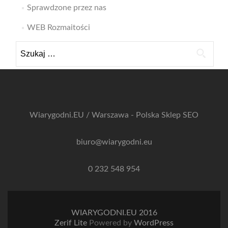
Sprawdzone przez nas
WEB Rozmaitości
Szukaj:
Wiarygodni.EU / Warszawa - Polska
Sklep SEO
biuro@wiarygodni.eu
0 232 548 954
WIARYGODNI.EU 2016
Zerif Lite
Powered by
WordPress