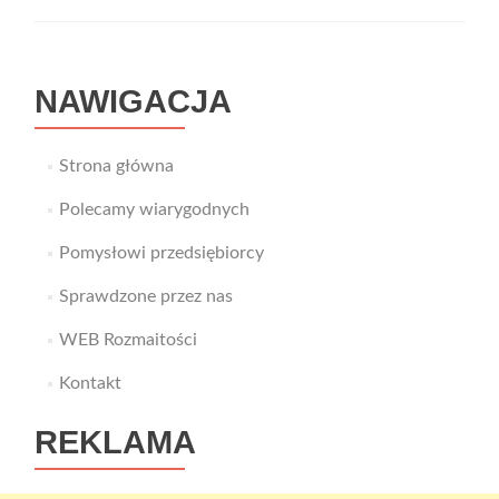
wło
Jak
o
nie
NAWIGACJA
zad
Strona główna
Polecamy wiarygodnych
Pomysłowi przedsiębiorcy
Sprawdzone przez nas
WEB Rozmaitości
Kontakt
REKLAMA