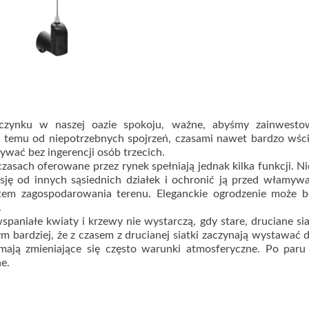
czynku w naszej oazie spokoju, ważne, abyśmy zainwesto
i temu od niepotrzebnych spojrzeń, czasami nawet bardzo wśc
wać bez ingerencji osób trzecich.
sach oferowane przez rynek spełniają jednak kilka funkcji. Ni
sję od innych sąsiednich działek i ochronić ją przed włamyw
ntem zagospodarowania terenu. Eleganckie ogrodzenie może 
.
spaniałe kwiaty i krzewy nie wystarczą, gdy stare, druciane sia
ym bardziej, że z czasem z drucianej siatki zaczynają wystawać d
ą zmieniające się często warunki atmosferyczne. Po paru 
ne.