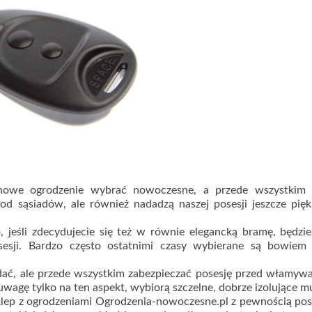
a nowe ogrodzenie wybrać nowoczesne, a przede wszystkim 
od sąsiadów, ale również nadadzą naszej posesji jeszcze pięk
 jeśli zdecydujecie się też w równie elegancką bramę, będzi
esji. Bardzo często ostatnimi czasy wybierane są bowiem
dać, ale przede wszystkim zabezpieczać posesję przed włamyw
uwagę tylko na ten aspekt, wybiorą szczelne, dobrze izolujące m
sklep z ogrodzeniami Ogrodzenia-nowoczesne.pl z pewnością pos