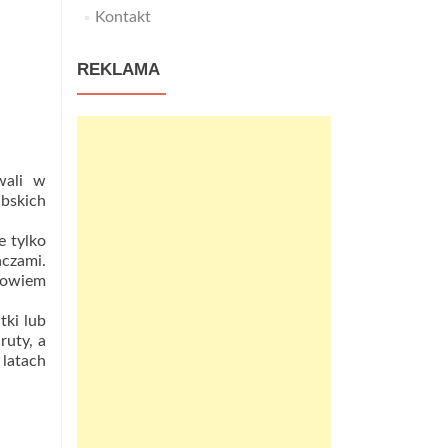
Kontakt
REKLAMA
wali w
ibskich
e tylko
aczami.
bowiem
tki lub
ruty, a
latach