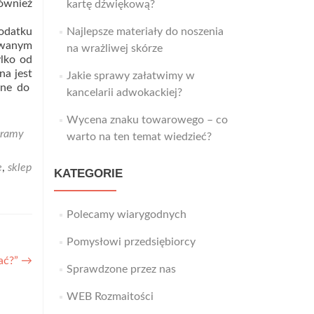
również
kartę dźwiękową?
odatku
Najlepsze materiały do noszenia
owanym
na wrażliwej skórze
ylko od
na jest
Jakie sprawy załatwimy w
lne do
kancelarii adwokackiej?
Wycena znaku towarowego – co
bramy
warto na ten temat wiedzieć?
e
,
sklep
KATEGORIE
Polecamy wiarygodnych
Pomysłowi przedsiębiorcy
bać?”
→
Sprawdzone przez nas
WEB Rozmaitości