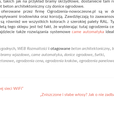
 takich jak na przykład bramy skrzydłowe, dostaniecie tam 
t beton architektoniczny czy donice ogrodowe.
oferowane przez firmę Ogrodzenia-nowoczesne.pl są w d
wpływami środowiska oraz korozją. Zawdzięczają to zaawans
są również we wszystkich kolorach z szerokiej palety RAL. T
etą tego sklepu jest też fakt, że wybierając tutaj ogrodzenia ce
ajdziecie także rozwiązania systemowe
came automatyka
idea
ygodnych
,
WEB Rozmaitości
i otagowane
beton architektoniczny
,
,
bramy wjazdowe
,
came automatyka
,
donice ogrodowe
,
furtki
,
betonowe
,
ogrodzenia cena
,
ogrodzenia kraków
,
ogrodzenia panelow
j sieci WiFi”
„Zniszczone i słabe włosy? Jak o nie zad