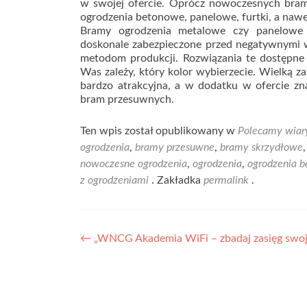
w swojej ofercie. Oprócz nowoczesnych bram,
ogrodzenia betonowe, panelowe, furtki, a nawe
Bramy ogrodzenia metalowe czy panelowe 
doskonale zabezpieczone przed negatywnymi 
metodom produkcji. Rozwiązania te dostępne 
Was zależy, który kolor wybierzecie. Wielką zal
bardzo atrakcyjna, a w dodatku w ofercie zn
bram przesuwnych.
Ten wpis został opublikowany w
Polecamy wiar
ogrodzenia
,
bramy przesuwne
,
bramy skrzydłowe
nowoczesne ogrodzenia
,
ogrodzenia
,
ogrodzenia 
z ogrodzeniami
. Zakładka
permalink
.
Nawigacja
←
„WNCG Akademia WiFi – zbadaj zasięg swoje
wpisu