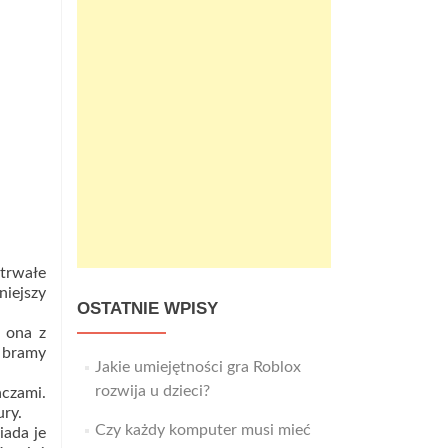
trwałe
niejszy
OSTATNIE WPISY
e ona z
 bramy
Jakie umiejętności gra Roblox
rozwija u dzieci?
aczami.
ury.
Czy każdy komputer musi mieć
iada je