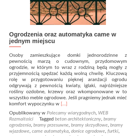
Ogrodzenia oraz automatyka came w
jednym miejscu
Osoby zamieszkujące domki jednorodzinne z
pewnością marzą o cudownym, przydomowym
ogrodzie, w którym to wraz z rodziną będą mogły z
przyjemnością spędzać każdą wolną chwilę. Kluczową
rolę w przygotowaniu pięknej aranżacji ogrodu
odgrywają z pewnością kwiaty, iglaki, najróżniejsze
rośliny ozdobne, krzewy oraz wkomponowane w to
wszystko meble ogrodowe. Jeśli pragniemy jednak mieć
Read
komfort wypoczynku w
[…]
more
Opublikowany w
Polecamy wiarygodnych
,
WEB
about
Rozmaitości
Tagged
beton architektoniczny
,
bramy
Ogrodzenia
ogrodzenia
,
bramy przesuwne
,
bramy skrzydłowe
,
bramy
oraz
wjazdowe
,
came automatyka
,
donice ogrodowe
,
furtki
,
automatyka