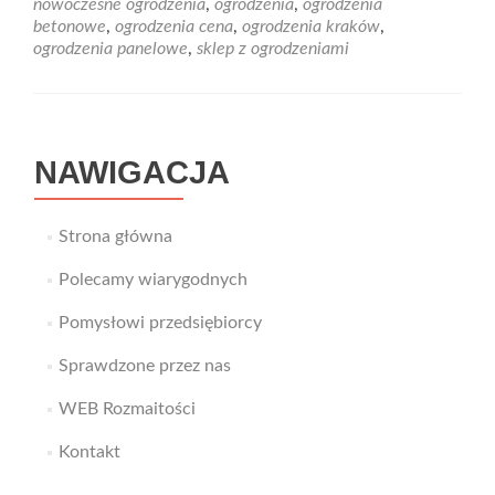
nowoczesne ogrodzenia
,
ogrodzenia
,
ogrodzenia
came
betonowe
,
ogrodzenia cena
,
ogrodzenia kraków
,
w
ogrodzenia panelowe
,
sklep z ogrodzeniami
jednym
miejscu
NAWIGACJA
Strona główna
Polecamy wiarygodnych
Pomysłowi przedsiębiorcy
Sprawdzone przez nas
WEB Rozmaitości
Kontakt