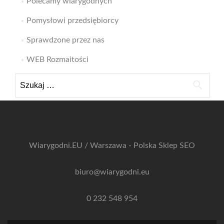
Polecamy wiarygodnych
Pomysłowi przedsiębiorcy
Sprawdzone przez nas
WEB Rozmaitości
Szukaj:
Wiarygodni.EU / Warszawa - Polska
Sklep SEO
biuro@wiarygodni.eu
0 232 548 954