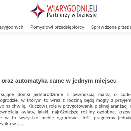
arygodnych
Pomysłowi przedsiębiorcy
Sprawdzone przez 
 oraz automatyka came w jednym miejscu
zkujące domki jednorodzinne z pewnością marzą o cud
grodzie, w którym to wraz z rodziną będą mogły z przyjem
olną chwilę. Kluczową rolę w przygotowaniu pięknej aranżacji
wnością kwiaty, iglaki, najróżniejsze rośliny ozdobne, krze
 w to wszystko meble ogrodowe. Jeśli pragniemy jedna
Read
zynku w
[…]
more