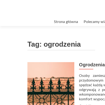
Przejdź
Strona główna
Polecamy wi
do
treści
Tag:
ogrodzenia
Ogrodzenia
Osoby zamies
przydomowym o
spędzać każdą w
odgrywają z pe
wkomponowane
komfort wypoc