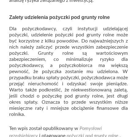
analizę ryzyka związanego z inwestycją.
Zalety udzielenia pożyczki pod grunty rolne
Dla pożyczkodawcy, czyli instytucji udzielającej
pożyczki, udzielenie pożyczki pod grunty rolne może
być korzystne z kilku powodów. Do najważniejszych z
nich należy zaliczyć przede wszystkim zabezpieczenie
pożyczki. Grunty rolne są wartościowym
zabezpieczeniem, co minimalizuje ryzyko dla
pożyczkodawcy, a pożyczkobiorca ma większą
pewność, że pożyczka zostanie mu udzielona. W
przypadku braku spłaty pożyczki, pożyczkodawca może
przejąć nieruchomość i odzyskać swoje pieniądze.
Warto także podkreślić, że niekwestionowaną zaletą,
jeśli chodzi o pożyczkę pod grunty rolne, jest długi
okres spłaty. Oznacza to przede wszystkim niższe
miesięczne raty i mniejsze obciążenie finansowe dla
rolnika.
Ten wpis został opublikowany w
Pomysłowi
przedsiębiorcy
i otagowane
pożyczki pod grunty rolne
.