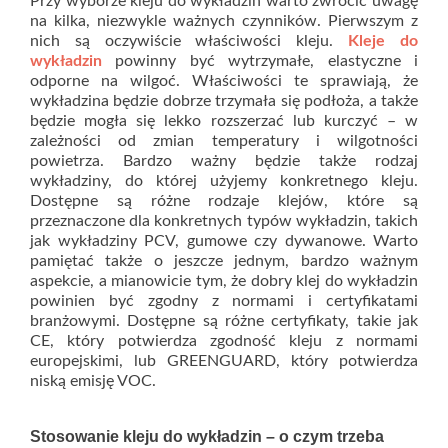
Przy wyborze kleju do wykładzin warto zwrócić uwagę
na kilka, niezwykle ważnych czynników. Pierwszym z
nich są oczywiście właściwości kleju.
Kleje do
wyk
ł
adzin
powinny być wytrzymałe, elastyczne i
odporne na wilgoć. Właściwości te sprawiają, że
wykładzina będzie dobrze trzymała się podłoża, a także
będzie mogła się lekko rozszerzać lub kurczyć – w
zależności od zmian temperatury i wilgotności
powietrza. Bardzo ważny będzie także rodzaj
wykładziny, do której użyjemy konkretnego kleju.
Dostępne są różne rodzaje klejów, które są
przeznaczone dla konkretnych typów wykładzin, takich
jak wykładziny PCV, gumowe czy dywanowe. Warto
pamiętać także o jeszcze jednym, bardzo ważnym
aspekcie, a mianowicie tym, że dobry klej do wykładzin
powinien być zgodny z normami i certyfikatami
branżowymi. Dostępne są różne certyfikaty, takie jak
CE, który potwierdza zgodność kleju z normami
europejskimi, lub GREENGUARD, który potwierdza
niską emisję VOC.
Stosowanie kleju do wykładzin – o czym trzeba