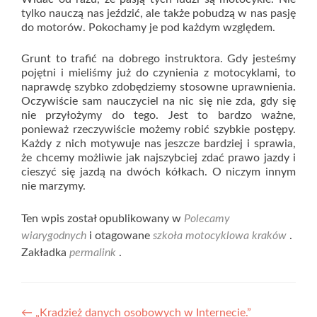
tylko nauczą nas jeździć, ale także pobudzą w nas pasję
do motorów. Pokochamy je pod każdym względem.
Grunt to trafić na dobrego instruktora. Gdy jesteśmy
pojętni i mieliśmy już do czynienia z motocyklami, to
naprawdę szybko zdobędziemy stosowne uprawnienia.
Oczywiście sam nauczyciel na nic się nie zda, gdy się
nie przyłożymy do tego. Jest to bardzo ważne,
ponieważ rzeczywiście możemy robić szybkie postępy.
Każdy z nich motywuje nas jeszcze bardziej i sprawia,
że chcemy możliwie jak najszybciej zdać prawo jazdy i
cieszyć się jazdą na dwóch kółkach. O niczym innym
nie marzymy.
Ten wpis został opublikowany w
Polecamy
wiarygodnych
i otagowane
szkoła motocyklowa kraków
.
Zakładka
permalink
.
Nawigacja
←
„Kradzież danych osobowych w Internecie.”