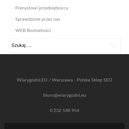
Pomysłowi przedsiębiorcy
Sprawdzone przez nas
WEB Rozmaitości
Szukaj:
Wiarygodni.EU / Warszawa - Polska
Sklep SEO
biuro@wiarygodni.eu
0 232 548 954