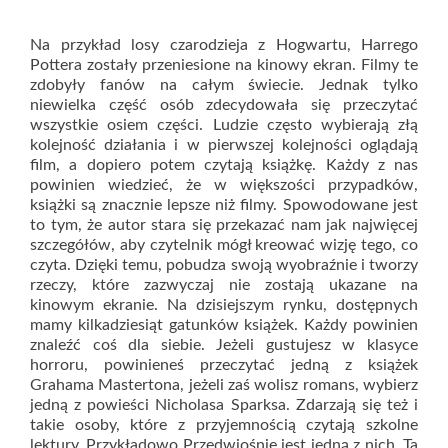
Na przykład losy czarodzieja z Hogwartu, Harrego
Pottera zostały przeniesione na kinowy ekran. Filmy te
zdobyły fanów na całym świecie. Jednak tylko
niewielka część osób zdecydowała się przeczytać
wszystkie osiem części. Ludzie często wybierają złą
kolejność działania i w pierwszej kolejności oglądają
film, a dopiero potem czytają książkę. Każdy z nas
powinien wiedzieć, że w większości przypadków,
książki są znacznie lepsze niż filmy. Spowodowane jest
to tym, że autor stara się przekazać nam jak najwięcej
szczegółów, aby czytelnik mógł kreować wizję tego, co
czyta. Dzięki temu, pobudza swoją wyobraźnie i tworzy
rzeczy, które zazwyczaj nie zostają ukazane na
kinowym ekranie. Na dzisiejszym rynku, dostępnych
mamy kilkadziesiąt gatunków książek. Każdy powinien
znaleźć coś dla siebie. Jeżeli gustujesz w klasyce
horroru, powinieneś przeczytać jedną z książek
Grahama Mastertona, jeżeli zaś wolisz romans, wybierz
jedną z powieści Nicholasa Sparksa. Zdarzają się też i
takie osoby, które z przyjemnością czytają szkolne
lektury. Przykładowo Przedwiośnie jest jedną z nich. Ta