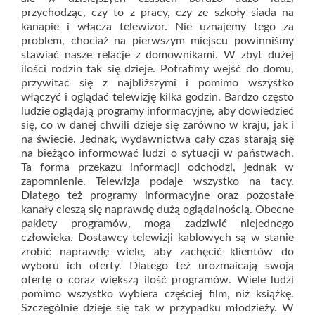
przychodząc, czy to z pracy, czy ze szkoły siada na
kanapie i włącza telewizor. Nie uznajemy tego za
problem, chociaż na pierwszym miejscu powinniśmy
stawiać nasze relacje z domownikami. W zbyt dużej
ilości rodzin tak się dzieje. Potrafimy wejść do domu,
przywitać się z najbliższymi i pomimo wszystko
włączyć i oglądać telewizję kilka godzin. Bardzo często
ludzie oglądają programy informacyjne, aby dowiedzieć
się, co w danej chwili dzieje się zarówno w kraju, jak i
na świecie. Jednak, wydawnictwa cały czas starają się
na bieżąco informować ludzi o sytuacji w państwach.
Ta forma przekazu informacji odchodzi, jednak w
zapomnienie. Telewizja podaje wszystko na tacy.
Dlatego też programy informacyjne oraz pozostałe
kanały cieszą się naprawdę dużą oglądalnością. Obecne
pakiety programów, mogą zadziwić niejednego
człowieka. Dostawcy telewizji kablowych są w stanie
zrobić naprawdę wiele, aby zachęcić klientów do
wyboru ich oferty. Dlatego też urozmaicają swoją
ofertę o coraz większą ilość programów. Wiele ludzi
pomimo wszystko wybiera częściej film, niż książkę.
Szczególnie dzieje się tak w przypadku młodzieży. W