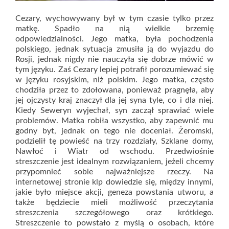
Cezary, wychowywany był w tym czasie tylko przez
matkę. Spadło na nią wielkie brzemię
odpowiedzialności. Jego matka, była pochodzenia
polskiego, jednak sytuacja zmusiła ją do wyjazdu do
Rosji, jednak nigdy nie nauczyła się dobrze mówić w
tym języku. Zaś Cezary lepiej potrafił porozumiewać się
w języku rosyjskim, niż polskim. Jego matka, często
chodziła przez to zdołowana, ponieważ pragnęła, aby
jej ojczysty kraj znaczył dla jej syna tyle, co i dla niej.
Kiedy Seweryn wyjechał, syn zaczął sprawiać wiele
problemów. Matka robiła wszystko, aby zapewnić mu
godny byt, jednak on tego nie doceniał. Żeromski,
podzielił tę powieść na trzy rozdziały, Szklane domy,
Nawłoć i Wiatr od wschodu. Przedwiośnie
streszczenie jest idealnym rozwiązaniem, jeżeli chcemy
przypomnieć sobie najważniejsze rzeczy. Na
internetowej stronie klp dowiedzie się, między innymi,
jakie było miejsce akcji, geneza powstania utworu, a
także będziecie mieli możliwość przeczytania
streszczenia szczegółowego oraz krótkiego.
Streszczenie to powstało z myślą o osobach, które