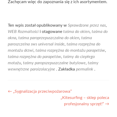
Zachęcam więc do zapoznania się z ich asortymentem.
Ten wpis został opublikowany w
Sprawdzone przez nas
,
WEB Rozmaitości
i otagowane
taśma do okien
,
taśma do
okna
,
taśma paroprzepuszczalna do okien
,
taśma
paroszczelna sws universal inside
,
taśma rozprężna do
montażu drzwi
,
taśma rozprężna do montażu parapetów
,
taśma rozprężna do parapetów
,
taśmy do ciepłego
motażu
,
taśmy paropszepuszczalne butylowe
,
taśmy
wewnętrzne paroizolacyjne
. Zakładka
permalink
.
Nawigacja
←
„Sygnalizacja przeciwpożarowa”
„Kitesurfing – sklep poleca
wpisu
profesjonalny sprzęt!”
→