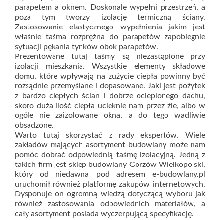
parapetem a oknem. Doskonale wypełni przestrzeń, a
poza tym tworzy izolację termiczną ściany.
Zastosowanie elastycznego wypełnienia jakim jest
właśnie taśma rozprężna do parapetów zapobiegnie
sytuacji pękania tynków obok parapetów.
Prezentowane tutaj taśmy są niezastąpione przy
izolacji mieszkania. Wszystkie elementy składowe
domu, które wpływają na zużycie ciepła powinny być
rozsądnie przemyślane i dopasowane. Jaki jest pożytek
z bardzo ciepłych ścian i dobrze ocieplonego dachu,
skoro duża ilość ciepła ucieknie nam przez źle, albo w
ogóle nie zaizolowane okna, a do tego wadliwie
obsadzone.
Warto tutaj skorzystać z rady ekspertów. Wiele
zakładów mających asortyment budowlany może nam
pomóc dobrać odpowiednią taśmę izolacyjną. Jedną z
takich firm jest sklep budowlany Gorzów Wielkopolski,
który od niedawna pod adresem e-budowlany.pl
uruchomił również platformę zakupów internetowych.
Dysponuje on ogromną wiedzą dotyczącą wyboru jak
również zastosowania odpowiednich materiałów, a
cały asortyment posiada wyczerpującą specyfikację.