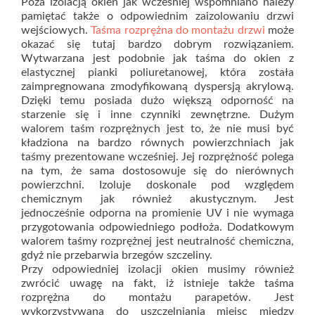
Poza izolacją okien jak wcześniej wspomniano należy
pamiętać także o odpowiednim zaizolowaniu drzwi
wejściowych.
Taśma rozprężna do montażu drzwi
może
okazać się tutaj bardzo dobrym rozwiązaniem.
Wytwarzana jest podobnie jak taśma do okien z
elastycznej pianki poliuretanowej, która została
zaimpregnowana zmodyfikowaną dyspersją akrylową.
Dzięki temu posiada dużo większą odporność na
starzenie się i inne czynniki zewnętrzne. Dużym
walorem taśm rozprężnych jest to, że nie musi być
kładziona na bardzo równych powierzchniach jak
taśmy prezentowane wcześniej. Jej rozprężność polega
na tym, że sama dostosowuje się do nierównych
powierzchni. Izoluje doskonale pod względem
chemicznym jak również akustycznym. Jest
jednocześnie odporna na promienie UV i nie wymaga
przygotowania odpowiedniego podłoża. Dodatkowym
walorem taśmy rozprężnej jest neutralność chemiczna,
gdyż nie przebarwia brzegów szczeliny.
Przy odpowiedniej izolacji okien musimy również
zwrócić uwagę na fakt, iż istnieje także taśma
rozprężna do montażu parapetów. Jest
wykorzystywana do uszczelniania miejsc między