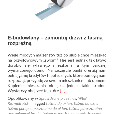
E-budowlany – zamontuj drzwi z taśmą
rozprężną
Wiele młodych małżeństw tuż po ślubie chce mieszkać
na przysłowiowym „swoim”. Nie jest jednak tak łatwo
dorobić się własnego mieszkania, a tym bardziej
wymarzonego domu. Na szczęście banki oferują nam
pełną gamę kredytów hipotecznych, które pomogą nam
rozpocząć przygodę ze swoim mieszkaniem lub domem.
Kupienie mieszkania nie jest jednak takie trudne.
Read
Wystarczy obejrzeć te, które
[…]
more
Opublikowany w
Sprawdzone przez nas
,
WEB
about
Rozmaitości
Tagged
taśma do okien
,
taśma do okna
,
E-
taśma paroprzepuszczalna do okien
,
taśma paroszczelna
budowlany
sws universal inside
,
taśma rozprężna do montażu drzwi
,