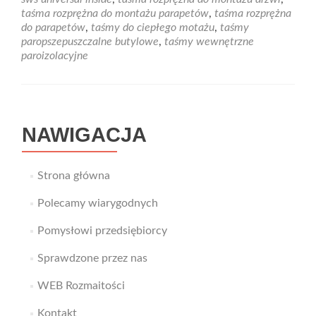
–
taśma rozprężna do montażu parapetów
,
taśma rozprężna
zamontuj
do parapetów
,
taśmy do ciepłego motażu
,
taśmy
drzwi
paropszepuszczalne butylowe
,
taśmy wewnętrzne
z
paroizolacyjne
taśmą
rozprężną
NAWIGACJA
Strona główna
Polecamy wiarygodnych
Pomysłowi przedsiębiorcy
Sprawdzone przez nas
WEB Rozmaitości
Kontakt